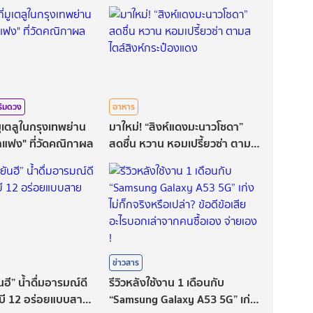
ริมดวง
อาหาร
มูเตลูในกรุงเทพย่าน
มาใหม่! “สิงห์แดงมะนาวโซดา”
าแฟง" ที่วัดคณิกาผล
สดชื่น หวาน หอมเปรี้ยวซ่า ตามส
ไตส์สิงห์กระป๋องแดง
ข่าวสาร
ฮี” น้ำดื่มอารมณ์ดี
รีวิวหลังใช้งาน 1 เดือนกับ
บี 12 อร่อยแบบสาย
“Samsung Galaxy A53 5G” เก่ง