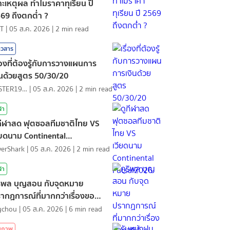
าะเหตุผล ทำไมราคาทุเรียน ปี
69 ถึงตกต่ำ ?
T
|
05 ส.ค. 2026
|
2
min read
าวสาร
ื่องที่ต้องรู้กับการวางแผนการ
ินด้วยสูตร 50/30/20
MISTER1997
|
05 ส.ค. 2026
|
2
min read
ฬา
กีฬาสด ฟุตซอลทีมชาติไทย VS
ียดนาม Continental
tsal2026
lverShark
|
05 ส.ค. 2026
|
2
min read
ฬา
ริพล บุญสอน กับจุดหมาย
ากฏการณ์ที่มากกว่าเรื่องของ
ิติ
ychou
|
05 ส.ค. 2026
|
6
min read
ุขภาพ