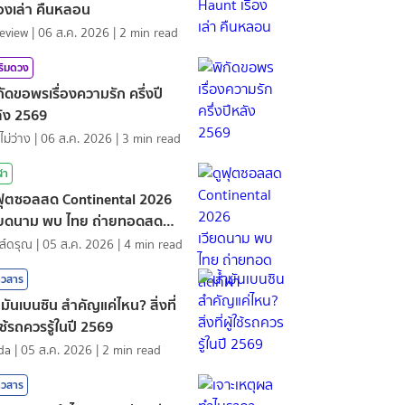
ื่องเล่า คืนหลอน
eview
|
06 ส.ค. 2026
|
2
min read
ริมดวง
กัดขอพรเรื่องความรัก ครึ่งปี
ัง 2569
ไม่ว่าง
|
06 ส.ค. 2026
|
3
min read
ฬา
ฟุตซอลสด Continental 2026
ียดนาม พบ ไทย ถ่ายทอดสด
ฬา
ส์ดรุณ
|
05 ส.ค. 2026
|
4
min read
าวสาร
ำมันเบนซิน สำคัญแค่ไหน? สิ่งที่
้ใช้รถควรรู้ในปี 2569
nda
|
05 ส.ค. 2026
|
2
min read
าวสาร