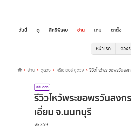
วันนี้
ดู
สิทธิพิเศษ
อ่าน
เกม
ตาตั้ง
หน้าแรก
ดวงร
อ่าน
ดูดวง
ครีเอเตอร์ ดูดวง
รีวิวไหว้พระขอพรวันสงกร
เสริมดวง
รีวิวไหว้พระขอพรวันสงกร
เอี่ยม จ.นนทบุรี
359