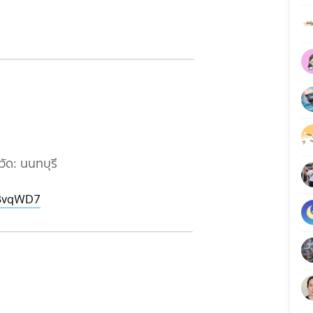
วัด: นนทบุรี
SBvqWD7