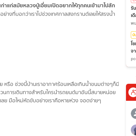
เก่าแก่สมัยหลวงปู่เอี่ยมเปิดอยากให้ทุกคนเข้ามาไปสัก
รั
้
อย่างที่บอกว่าเราไปช่วงเทศกาลสงกรานต์เลยให้สรงน้ำ
เด
พบ
บั
โซ
จา
po
อย หรือ ช่วงนี้บ้านเราอากาศร้อนเหลือเกินน้ำขนมต่างๆก็มี
 ส่วนการเดินทางสำหรับใครนำรถยนต์มาอันนี้สบายหน่อย
มากเลย มือใหม่หัดขับอย่างเราคือหายห่วง จอดง่ายๆ