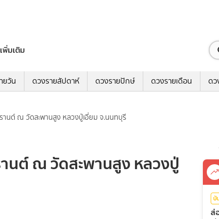
เพิ่มเติม
ายวัน
ดวงรายสัปดาห์
ดวงรายปักษ์
ดวงรายเดือน
ดว
านต์ ณ วัดสะพานสูง หลวงปู่เอี่ยม จ.นนทบุรี
านต์ ณ วัดสะพานสูง หลวงปู่
บั
ส่