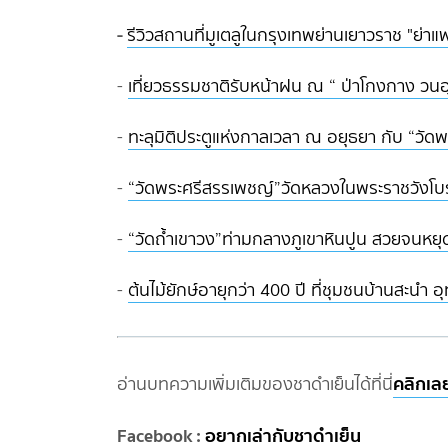
-
รีวิวสถานที่มูเตลูในกรุงเทพย่านเยาวราช "ย่า
-
เที่ยวธรรมชาติรับหน้าฝน ณ “ ป่าโกงกาง วนอ
-
ทะลุมิติประตูแห่งกาลเวลา ณ อยุธยา กับ “วัด
-
“วัดพระศรีสรรเพชญ์”วัดหลวงในพระราชวังโบ
-
“วัดถ้ำเขาวง”ท่ามกลางภูเขาหินปูน สวยจนหยุ
-
ต้นไม้ยักษ์อายุกว่า 400 ปี ที่ชุมชนบ้านสะนำ อุ
คลิกเล
อ่านบทความเพิ่มเติมของชาดำเย็นได้ที่นี่
Facebook :
อยากเล่ากับชาดำเย็น