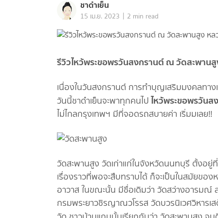
ชาดำเย็น
|
15 เม.ย. 2023
2 min read
รีวิวไหว้พระขอพรวันสงกรานต์ ณ วัดสะพานสูง 
เนื่องในวันสงกรานต์ การทำบุญเสริมมงคลทางเราก็ค
ไหว้พระขอพรวันสงก
วันนี้ชาดำเย็นจะพาทุกคนไป
ไม่ไกลกรุงเทพฯ มีที่จอดรถสบายค่า เริ่มมเลย!!
วัดสะพานสูง วัดเก่าแก่ในจังหวัดนนทบุรี ตั้งอ
เรื่องราวที่พอจะสืบทราบได้ ก็จะเป็นในสมัยของหล
อาวาส ในขณะนั้น มีชื่อเดิมว่า วัดสว่างอารมณ์ 
กรมพระยาวชิรญาณวโรรส วัดบวรนิเวศวิหารเส
วัด ชาวบ้านแถบนั้นเรียกกันว่า วัดสะพานสูง จ