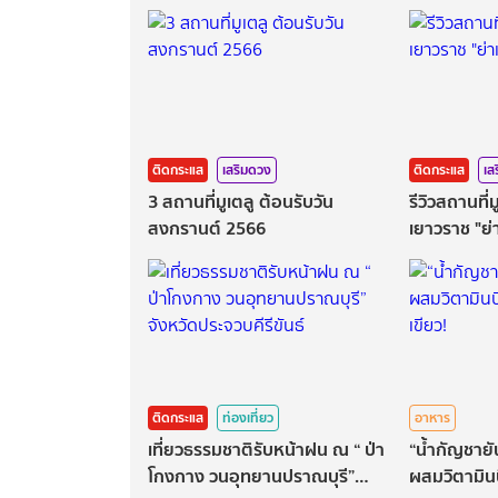
ติดกระแส
เสริมดวง
ติดกระแส
เส
3 สถานที่มูเตลู ต้อนรับวัน
รีวิวสถานที่
สงกรานต์ 2566
เยาวราช "ย่
ติดกระแส
ท่องเที่ยว
อาหาร
เที่ยวธรรมชาติรับหน้าฝน ณ “ ป่า
“น้ำกัญชายัน
โกงกาง วนอุทยานปราณบุรี”
ผสมวิตามิน