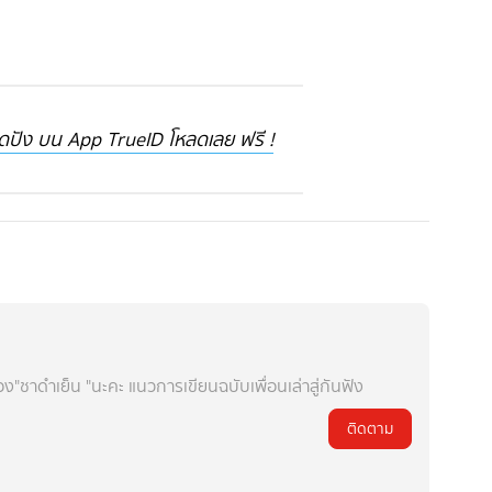
ดปัง บน App TrueID โหลดเลย ฟรี !
ชาดำเย็น "นะคะ แนวการเขียนฉบับเพื่อนเล่าสู่กันฟัง
ติดตาม