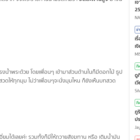
เจ
25
NA
ข่
เร
เง
กี
งน้ำพระด้วย โดยเพื่อนๆ เข้ามาส่วนด้านในก็มีดอกไม้ ธูป
ดู
ทสวดให้ทุกมุม ไม่ว่าเพื่อนๆจะนั่งมุมไหน ก็ยังเห็นบทสวด
เว
Fu
Si
กี
ภู
ปร
สถ
Ja
อี่ยมได้เลยค่ะ รวมทั้งก็มีให้ถวายสังฆทาน หรือ เติมน้ำมัน
ส