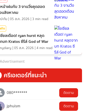
บหน้าฝนกับ 3 งานวิ่งสุดฮอต
ือนสิงหาคม
ปะกัน
|
05 ส.ค. 2026
|
3
min read
นเทิง
เชียลเดือด! ryan hurst หลุด
กบท Kratos ซีรีส์ God of War
nydiary
|
05 ส.ค. 2026
|
4
min read
Advertisement
ครีเอเตอร์ที่แนะนำ
080*******
ติดตาม
jphuism
ติดตาม