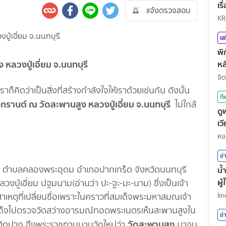
เร
แจ้งตรวจสอบ
KR
เส
พิ
หลวงปู่เอี่ยม จ
.นนทบุรี
หล
จิต
ิดว่าเป็นสิ่งที่สร้างกำลังใจให้เราด้วยเช่นกัน ดังนั้น
กี
รานต์ ณ วัดสะพานสูง หลวงปู่เอี่ยม จ.นนทบุรี
ไม่ใกล้
ดู
เว
กี
หง
ข่
ยู่ที่ ตำบลคลองพระอุดม อำเภอปากเกร็ด จังหวัดนนทบุรี
น้
ผู
วงปู่เอี่ยม ปฐมนาม(อ่านว่า ปะ-ฐะ-มะ-นาม) ซึ่งเป็นเจ้า
สาเหตุที่เปลี่ยนชื่อเพราะในคราวที่สมเด็จพระมหาสมณเจ้า
li
ด็จไปตรวจวัดสว่างอารมณ์ทอดพระเนตรเห็นสะพานสูงใน
ข่
วัดสะพานสูง
นติดปาก จึงพระราชทานนามวัดใหม่ว่า
มาจน