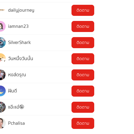
dailyjourney
ติดตาม
iamnan23
ติดตาม
SilverShark
ติดตาม
วันหนึ่งวันนั้น
ติดตาม
หงส์ดรุณ
ติดตาม
ฝันดี
ติดตาม
แอ๊ะแอ๋🤪
ติดตาม
Pchalisa
ติดตาม