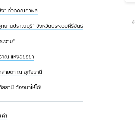
แฟง" ที่วัดคณิกาผล
ข
ุทยานปราณบุรี” จังหวัดประจวบคีรีขันธ์
พระงาม”
ราณ แห่งอยุธยา
ดสายตา ณ อุทัยธานี
ทัยธานี ต้องมาให้ได้!
ยค่า