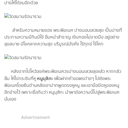
ปางให้ได้ชมอีกด้วย
สำหรับความหมายของ พระพิฆเนศ ปางนอนเสวยสุข เป็นปางที่
ประทานความมีกินมีใช้ อิ่มหนำสำราญ เงินทองไม่ขาดมือ อยู่อย่าง
สุขสบาย มีโชคลาภความสุข บริบูรณ์มั่งคั่ง ไร้ทุกข์ ไร้โศก
หลังจากไปไหว้องค์พระพิฆเนศวรปางนอนเสวยสุขแล้ว หากกลัว
หนูมุสิกะ
ลืม ให้ไปกระซิบที่หู
เพื่อฝากคำขอพรต่างๆ ไปยังพระ
พิฆเนศโดยยืนด้านหลังเอาปากพูดตรงหูหนู และเอามือปิดหูของหนู
อีกข้างไว้ เพราะเชื่อกันว่า หนูมุสิกะ นำพาข้อความนี้ไปสู่พระพิฆเนศ
นั่นเอง
Advertisement