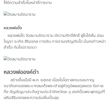
ให้มีความสำเร็จในหน้าที่การงาน
หลวงพ่อโต
หลวงพ่อโต วัดสมานรัตนาราม มีความศักดิ์สิทธิ์ ผู้ใดได้เห็น น้อม
ใจบูชา จะเกิด สิริมงคล การเงิน การงานเจริญเติบโต มั่นคงก้าวหน้า
สำเร็จ ทันใจปรารถนา
หลวงพ่อองค์ดำ
สร้างขึ้นเมื่อปี พ.ศ. ๒๕๓๕ เนื่องในโอกาสครบรอบกาญ
จนาภิเษกของพระบาทสมเด็จพระเจ้าอยู่หัวภูมิพลอดุลยเดช รัชกาล
ที่๙ อัญเชิญมาประดิษฐานประจำจังหวัดละ ๑ องค์เป็นพระพุทธรูปที่
เสริมสิริมงคลและความร่มเย็นเป็นสุข