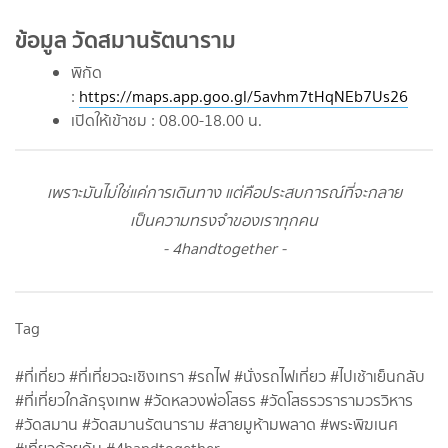
ข้อมูล วัดสมานรัตนาราม
พิกัด
:
https://maps.app.goo.gl/5avhm7tHqNEb7Us26
เปิดให้เข้าชม : 08.00-18.00 น.
เพราะมันไม่ใช่แค่การเดินทาง แต่คือประสบการณ์ที่จะกลาย
เป็นความทรงจำของเราทุกคน
- 4handtogether -
Tag
#ที่เที่ยว #ที่เที่ยวฉะเชิงเทรา #รถไฟ #นั่งรถไฟเที่ยว #ไปเช้าเย็นกลับ
#ที่เที่ยวใกล้กรุงเทพ #วัดหลวงพ่อโสธร #วัดโสธรวรารามวรวิหาร
#วัดสมาน #วัดสมานรัตนาราม #สายมูห้ามพลาด #พระพิฆเนศ