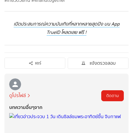
#เที่ยวด้วยกัน #4handtogether
เปิดประสบการณ์ความบันเทิงที่หลากหลายสุดปัง บน App
TrueID โหลดเลย ฟรี !
แจ้งตรวจสอบ
แชร์
ดูโปรไฟล์
ติดตาม
บทความอื่นๆจาก