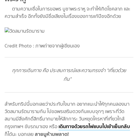
ตามความเชื่อในการขอพร บูชาพระราหู จะทำให้เกิดโชคลาภ และ
ความสำเร็จ อีกทั้งยังมีชื่อเสียงในเรื่องของการแก้ปีชงอีกด้วย
Credit Photo : ภาพถ่ายจากผู้เขียนเอง
ทุกการเดินทาง คือ ประสบการณ์และความทรงจำ "เที่ยวด้วย
กัน"
สำหรับทริปนี้บอกเลยว่าประทับใจมาก อยากแนะนำให้ทุกคนลองมา
วัดสมานรัตนารามกัน ไปขอพรเสริมดวงกันแบบจุกๆ เพราะที่วัด
สมานมีสิ่งศักดิ์สิทธิ์มากมายให้สักการะ วันหยุดใครหาที่เที่ยวใกล้
เดินทางด้วยรถไฟแบบไปเช้าเย็นกลับ
กรุงเทพฯ ขับรถมาเอง หรือ
สายมูห้ามพลาด!
ก็ได้นะ บอกเลย