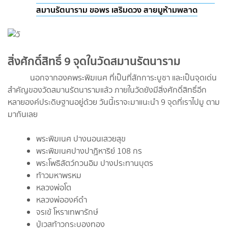
สมานรัตนาราม ขอพร เสริมดวง สายมูห้ามพลาด
สิ่งศักดิ์สิทธิ์ 9 จุดในวัดสมานรัตนาราม
นอกจากองคพระพิฆเนศ ที่เป็นที่สักการะบูชา และเป็นจุดเด่น
สำคัญของวัดสมานรัตนารามแล้ว ภายในวัดยังมีสิ่งศักดิ์สิทธิ์อีก
หลายองค์ประดิษฐานอยู่ด้วย วันนี้เราจะมาแนะนำ 9 จุดที่เราไปมู ตาม
มากันเลย
พระพิฆเนศ ปางนอนเสวยสุข
พระพิฆเนศปางปาฏิหาริย์ 108 กร
พระโพธิสัตว์กวนอิม ปางประทานบุตร
ท้าวมหาพรหม
หลวงพ่อโต
หลวงพ่อองค์ดำ
จรเข้ โหราเทพารักษ์
ปู่เวสท้าวกระบองทอง