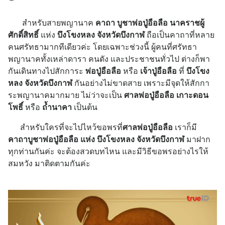
สำหรับสายพญานาค
คาถา บูชาพ่อปู่อือลือ นาคราชผู้
ศักดิ์สิทธิ์
แห่ง
บึงโขงหลง จังหวัดบึงกาฬ
ถือเป็นคาถาที่หลาย
คนศรัทธามากทีเดียวค่ะ โดยเฉพาะช่วงนี้ ผู้คนที่ศรัทธา
พญานาคทั้งเหล่าดารา คนดัง และประชาชนทั่วไป ต่างก็พา
กันเดินทางไปสักการะ
พ่อปู่อือลือ
หรือ
เจ้าปู่อือลือ
ที่
บึงโขง
หลง จังหวัดบึงกาฬ
กันอย่างไม่ขาดสาย เพราะมีจุดให้สักกา
ระพญานาคมากมาย ไม่ว่าจะเป็น
ศาลพ่อปู่อือลือ เกาะดอน
โพธิ์
หรือ
ถ้ำนาคา
เป็นต้น
สำหรับใครที่จะไปไหว้ขอพรที่
ศาลพ่อปู่อือลือ
เราก็มี
คาถาบูชาพ่อปู่อือลือ แห่ง บึงโขงหลง จังหวัดบึงกาฬ
มาฝาก
ทุกท่านกันค่ะ จะต้องสวดบทไหน และมีวิธีขอพรอย่างไรให้
สมหวัง มาติดตามกันค่ะ