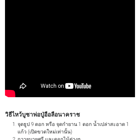
วิธีไหว้บูชาพ่อปู่อือลือนาคราช
จุดธูป 9 ดอก หรือ จุดกํายาน 1 ดอก น้ำเปล่าสะอาด 1
แก้ว (เปิดขวดใหม่เท่านั้น)
ถวายบายศรี และดอกไม้ต่างๆ