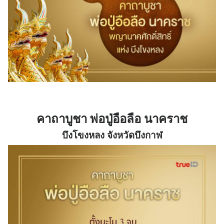
คาถาบูชา พ่อปู่อือลือ นาคราช
บึงโขงหลง จังหวัดบึงกาฬ