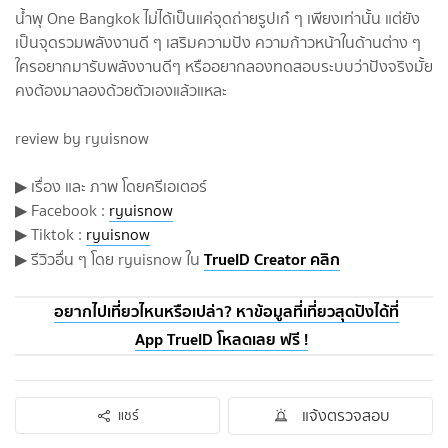
น้ำพุ One Bangkok ไม่ได้เป็นแค่จุดถ่ายรูปเก๋ ๆ เพียงเท่านั้น แต่ยัง
เป็นจุดรวมพลังงานดี ๆ เสริมความปัง ความก้าวหน้าในด้านต่าง ๆ
ใครอยากมารับพลังงานดีๆ หรืออยากลองทดสอบระบบว่าปังจริงมั้ย
คงต้องมาลองด้วยตัวเองแล้วแหละ
review by ryuisnow
▶ เรื่อง และ ภาพ โดยครีเอเตอร์
▶ Facebook :
ryuisnow
▶ Tiktok :
ryuisnow
TrueID Creator คลิก
▶ รีวิวอื่น ๆ โดย ryuisnow ใน
อยากไปเที่ยวไหนหรือเปล่า? หาข้อมูลที่เที่ยวสุดปังได้ที่
App TrueID โหลดเลย ฟรี !
แจ้งตรวจสอบ
แชร์