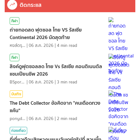
ติดกระแส
กีฬา
ถ่ายทอดสด ฟุตซอล ไทย VS รัสเซีย
Continental 2026 นัดสุดท้าย
หงส์ดรุณ
|
06 ส.ค. 2026
|
4
min read
กีฬา
ลิงค์ดูฟุตซอลสด ไทย Vs รัสเซีย คอนติเนนตัล
แชมเปียนชิพ 2026
BSports8
|
06 ส.ค. 2026
|
3
min read
บันเทิง
The Debt Collector ข้อคิดจาก "คนเดือดทวง
แค้น"
ponydiary
|
06 ส.ค. 2026
|
2
min read
ท่องเที่ยว
ที่เที่ยวเดือนสิงหาคมแบบวันเดย์ทริปที่ สวนผึ้ง