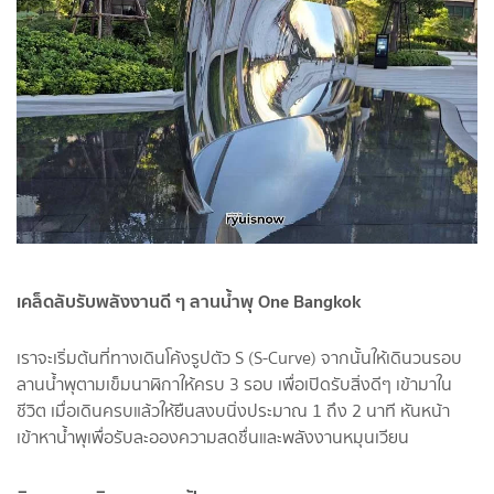
เคล็ดลับรับพลังงานดี ๆ ลานน้ำพุ One Bangkok
เราจะเริ่มต้นที่ทางเดินโค้งรูปตัว S (S-Curve) จากนั้นให้เดินวนรอบ
ลานน้ำพุตามเข็มนาฬิกาให้ครบ 3 รอบ เพื่อเปิดรับสิ่งดีๆ เข้ามาใน
ชีวิต เมื่อเดินครบแล้วให้ยืนสงบนิ่งประมาณ 1 ถึง 2 นาที หันหน้า
เข้าหาน้ำพุเพื่อรับละอองความสดชื่นและพลังงานหมุนเวียน