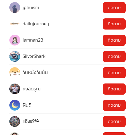
jphuism
ติดตาม
dailyjourney
ติดตาม
iamnan23
ติดตาม
SilverShark
ติดตาม
วันหนึ่งวันนั้น
ติดตาม
หงส์ดรุณ
ติดตาม
ฝันดี
ติดตาม
แอ๊ะแอ๋🤪
ติดตาม