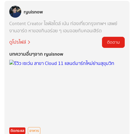
ryuisnow
Content Creator ไลฟ์สไตล์ เน้น ท่องเที่ยวกรุงเทพฯ เสพย์
งานอาร์ต หาของกินอร่อย ๆ เอนจอยกับคอนเสิร์ต
ดูโปรไฟล์
ติดตาม
บทความอื่นๆจาก ryuisnow
ติดกระแส
อาหาร