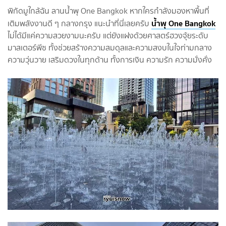
พิกัดมูใกล้ฉัน ลานน้ำพุ One Bangkok หากใครกำลังมองหาพื้นที่
น้ำพุ One Bangkok
เติมพลังงานดี ๆ กลางกรุง แนะนำที่นี่เลยครับ
ไม่ได้มีแค่ความสวยงามนะครับ แต่ยังแฝงด้วยศาสตร์ฮวงจุ้ยระดับ
มาสเตอร์พีซ ทั้งช่วยสร้างความสมดุลและความสงบในใจท่ามกลาง
ความวุ่นวาย เสริมดวงในทุกด้าน ทั้งการเงิน ความรัก ความมั่งคั่ง