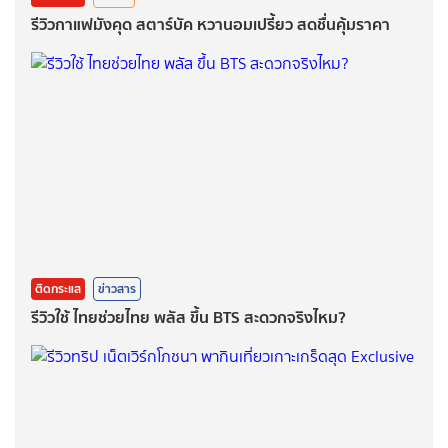
รีวิวกาแฟมังคุด สตาร์บัค หวานอมเปรี้ยว สดชื่นคุ้มราคา
ติดกระแส
ข่าวสาร
รีวิวใช้ ไทยช่วยไทย พลัส ขึ้น BTS สะดวกจริงไหม?