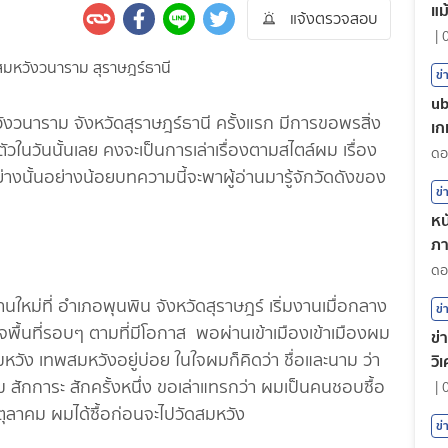
แม
แจ้งตรวจสอบ
|
ข่
ub
วังวนาราม จังหวัดสุราษฎร์ธานี ครั้งแรก มีการขอพรสิ่ง
เก
3 ตัวในวันนั้นเลย คงจะเป็นการเล่าเรื่องตามสไตล์ผม เรื่อง
นั้นอย่างน้อยบทความนี้จะพาผู้อ่านมารู้จักวัดดังของ
ข่
หน
ภา
ต
งานใหม่ที่ อำเภอพุนพิน จังหวัดสุราษฎร์ เริ่มงานเมื่อกลาง
ข่
พื้นที่รอบๆ ตามที่มีโอกาส พอผ่านเข้าเมืองเข้าเมืองผม
ข่
หวัง เทพสมหวังอยู่บ่อย ในใจผมก็คิดว่า ชื่อและนาม ว่า
วิ
มชม สักการะ สักครั้งหนึ่ง ขอเล่าแทรกว่า ผมเป็นคนชอบซื้อ
|
1 ตุลาคม ผมได้ซื้อก่อนจะไปวัดสมหวัง
ข่