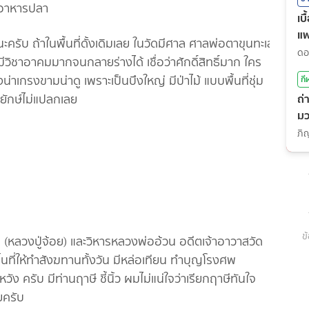
เบ
แ
ู่นะครับ ถ้าในพื้นที่ดั้งเดิมเลย ในวัดมีศาล ศาลพ่อตาขุนทะเล
้มีวิชาอาคมมากจนกลายร่างได้ เชื่อว่าศักดิ์สิทธิ์มาก ใคร
กรงขามน่าดู เพราะเป็นบึงใหญ่ มีป่าไม้ แบบพื้นที่ชุ่ม
กี
ถ่
ข้ยักษ์ไม่แปลกเลย
มว
(7
ข
ร (หลวงปู่จ้อย) และวิหารหลวงพ่ออ้วน อดีตเจ้าอาวาสวัด
นที่ให้ทำสังฆทานทั้งวัน มีหล่อเทียน ทำบุญโรงศพ
มหวัง ครับ มีท่านฤาษี ชี้นิ้ว ผมไม่แน่ใจว่าเรียกฤาษีทันใจ
ยครับ