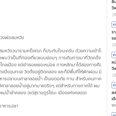
สิ
วิ
|
ข่
รา
ร
|
วันสมหวังวนารามครั้งแรก ก็ประทับใจนะครับ ด้วยความเข้าใจ
ข่
บว่าเป็นที่ท่องเที่ยวแบบย่อมๆ การเดินทางมาที่วัดครั้ง
หน
ม่ไกลเมือง แต่เข้าซอยเยอะหน่อย ถางหลักมาได้สองทางคือ
วิ
ขุนทะเล วัดตั้งอยู่ติดคลอง และก็มีพื้นที่ให้พักผ่อน มี
|
อาหารปลาบนศาลาลอยน้ำ เป็นเขตอภัย ทาน สำหรับคนภาค
มีศาลาลอยน้ำอยู่มากมายจริงๆ แต่สำหรับทางภาคใต้ ผม
ข่
สล
่งแม่น้ำลำคลอง (แต่สุราษฎร์ใช่นะ เมืองแห่งคลอง)
เด
W
ข่