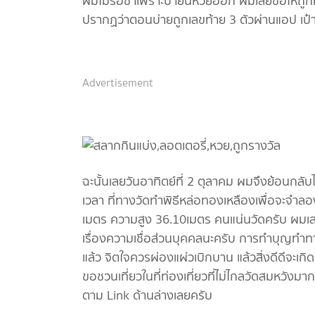
ผมไม่รอช้าเพราะบ่ายนี้หวยออก ผมเลยขอให้ถูกห
ปรากฏว่าตอนบ่ายถูกเลขท้าย 3 ตัวผ่านแอป เป๋
Advertisement
ฉะนั้นเลยวันอาทิตย์ที่ 2 ตุลาคม ผมจึงย้อนกลับ
เวลา ที่ทางวัดทำพิธีหล่อทองเหลืองเพื่อจะจำล
เมตร ความสูง 36.10เมตร คนแน่นวัดครับ ผมเลย
เรื่องความเชื่อส่วนบุคคลนะครับ การทำบุญทำทา
แล้ว จิตใจควรผ่องแผ่วเบิกบาน แล้วสิ่งดีดีจะเกิ
ขอชวนเที่ยวในที่ท่องเที่ยวที่ไม่ไกลวัดสมหวังมาก
ตาม Link ด้านล่างเลยครับ