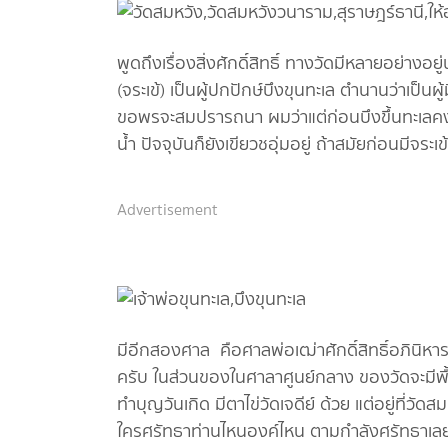
พูดถึงเรื่องสิ่งศักดิ์สิทธิ์ ทางวัดมีหลายอย่างอย
(จระเข้) เป็นผู้ปกปักษ์บึงขุนทะเล ตำนานว่าเป็นผู
ขอพรจะสมปรารถนา ผมว่าแต่ก่อนบึงขึ้นทะเลคงน่าเ
น้ำ ปัจจุบันก็ยังเขียวชอุ่มอยู่ ถ้าสมัยก่อนมีจระเ
Advertisement
มีอีกสองศาล คือศาลพ่อเฒ่าศักดิ์สิทธิ์อภินิหา
ครับ ในส่วนของในศาลาศูนย์กลาง ของวัดจะมีพื้
ทำบุญวันเกิด มีตาไข่วัดเจดีย์ ด้วย แต่อยู่ที่วัดส
ใครศรัทธาท่านไหนองค์ไหน ตามกำลังศรัทธาเล