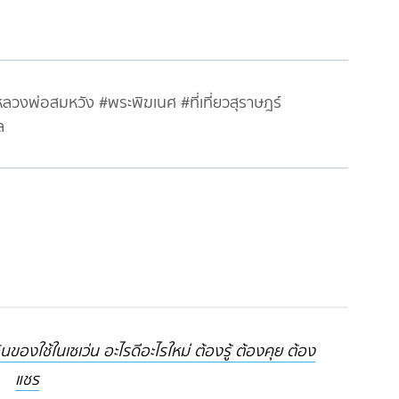
วงพ่อสมหวัง #พระพิฆเนศ #ที่เที่ยวสุราษฎร์
เล
ใช้ในเซเว่น อะไรดีอะไรใหม่ ต้องรู้ ต้องคุย ต้อง
แชร