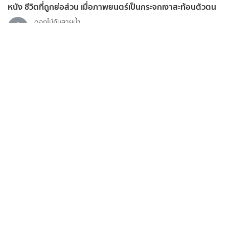
หนัง ชีวิตที่ถูกย่อส่วน เมื่อภาพยนตร์เป็นกระจกเงาสะท้อนตัวตน
ดอกไม้กับสายน้ำ
07 ส.ค. 2026
ติดกระแส
ข่าวสาร
ข่าววันนี้ อัปเดตไวไม่พอ ต้องรู้จักวิเคราะห์ก่อนเชื่อและแชร์
07 ส.ค. 2026