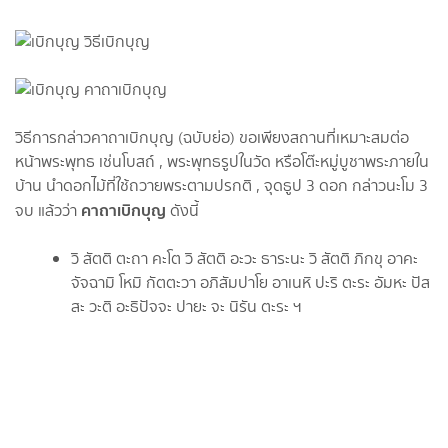
วิธีการกล่าวคาถาเบิกบุญ (ฉบับย่อ) ขอเพียงสถานที่เหมาะสมต่อ
หน้าพระพุทธ เช่นโบสถ์ , พระพุทธรูปในวัด หรือโต๊ะหมู่บูชาพระภายใน
บ้าน นำดอกไม้ที่ใช้ถวายพระตามปรกติ , จุดธูป 3 ดอก กล่าวนะโม 3
คาถาเบิกบุญ
จบ แล้วว่า
ดังนี้
วิ สัตติ ตะถา คะโต วิ สัตติ อะวะ ธาระนะ วิ สัตติ ภิกขุ อาคะ
จัจฉามิ โหมิ กัตตะวา อภิสัมปาโย อาเนหิ ปะริ ตะระ อัมหะ ปัส
สะ วะติ อะธิปัจจะ ปายะ จะ นิรัน ตะระ ฯ
แล้วกล่าวคำเบิกบุญ “ด้วยอำนาจคุณพระพุทธ ด้วยอำนาจคุณพระ
ธรรม ด้วยอำนาจคุณพระสงฆ์ ขอผลบุญที่ข้าพเจ้าได้กระทำมาในภพ
ในชาตินี้ จงกลับมา … (ระบุสิ่งที่ขอ เช่นทำมาค้าขายรุ่งเรือง , มีเงิน
ทองเลี้ยงดูครอบครัว) … ให้ข้าพเจ้าพบกับความสุข ความเจริญด้วย
เทอญ