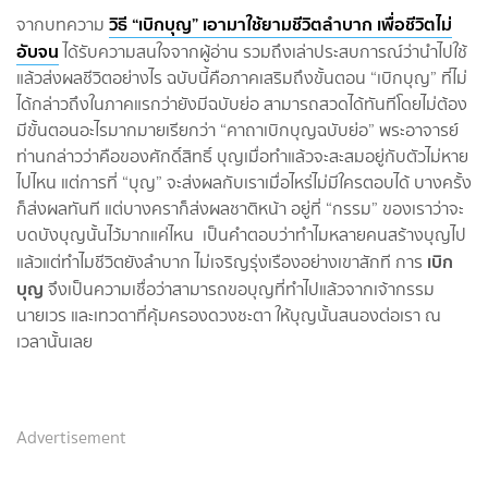
วิธี “เบิกบุญ” เอามาใช้ยามชีวิตลำบาก เพื่อชีวิตไม่
จากบทความ
อับจน
ได้รับความสนใจจากผู้อ่าน รวมถึงเล่าประสบการณ์ว่านำไปใช้
แล้วส่งผลชีวิตอย่างไร ฉบับนี้คือภาคเสริมถึงขั้นตอน “เบิกบุญ” ที่ไม่
ได้กล่าวถึงในภาคแรกว่ายังมีฉบับย่อ สามารถสวดได้ทันทีโดยไม่ต้อง
มีขั้นตอนอะไรมากมายเรียกว่า “คาถาเบิกบุญฉบับย่อ” พระอาจารย์
ท่านกล่าวว่าคือของศักดิ์สิทธิ์ บุญเมื่อทำแล้วจะสะสมอยู่กับตัวไม่หาย
ไปไหน แต่การที่ “บุญ” จะส่งผลกับเราเมื่อไหร่ไม่มีใครตอบได้ บางครั้ง
ก็ส่งผลทันที แต่บางคราก็ส่งผลชาติหน้า อยู่ที่ “กรรม” ของเราว่าจะ
บดบังบุญนั้นไว้มากแค่ไหน เป็นคำตอบว่าทำไมหลายคนสร้างบุญไป
เบิก
แล้วแต่ทำไมชีวิตยังลำบาก ไม่เจริญรุ่งเรืองอย่างเขาสักที การ
บุญ
จึงเป็นความเชื่อว่าสามารถขอบุญที่ทำไปแล้วจากเจ้ากรรม
นายเวร และเทวดาที่คุ้มครองดวงชะตา ให้บุญนั้นสนองต่อเรา ณ
เวลานั้นเลย
Advertisement