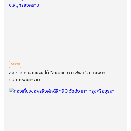
อาหาร
ชิล ๆ กลางสวนผลไม้ "ขนมแม่ กาแฟพ่อ" อ.อัมพวา
จ.สมุทรสงคราม