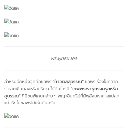
พระพุทธมงคล
"ท้าว
เวส
สุวรรณ"
สำหรับอีกหนึ่งจุดคือขอพร
ขอพรเรื่องโชคลาภ
"เทพพระราหูทรงครุฑหรือ
ร่ำรวยเงินทองหรือบริเวณใต้ต้นไทรมี
สุบรรณ"
ที่มีขนพิเศษคล้าย ๆ พญาอินทรีย์ที่มีพลังมหาศาลแปลก
แต่จริงไปขอพรได้เช่นกันครับ