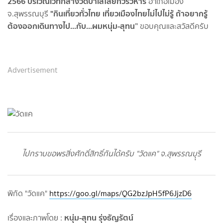
2566 บริเวณเวทีกลางวัดป่า
เลไลยก์
วรวิหาร
อำเภอเมือง
"กินเที่ยวทั่วไทย เที่ยวเมืองไทยไม่ไปไม่รู้ ถ้าอยากรู้
จ.สุพรรณบุรี
ต้องออกเดินทางไป...กับ...ผมหนุ่ม-สุทน”
ขอบคุณและสวัสดีครับ
Advertisement
ไปกราบขอพรสิ่งศักดิ์สิทธิ์กันได้ครับ "วัดแค" จ.สุพรรณบุุรี
พิกัด "วัดแค"
https://goo.gl/maps/QG2bzJpH5fP6JjzD6
หนุ่ม-สุทน รุ่งธัญรัตน์
เรื่องและภาพโดย :