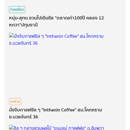
ท่องเที่ยว
หนุ่ม-สุทน ชวนไปเดินชิล "ตลาดเก่า100ปี คลอง 12
หกวา"ปทุมธานี
อาหาร
นั่งจิบกาแฟชิล ๆ "Inthanin Coffee" สน.โคกคราม
ซ.นวลจันทร์ 36