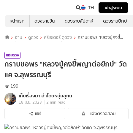
TH
เข้าสู่ระบบ
หน้าแรก
ดวงรายวัน
ดวงรายสัปดาห์
ดวงรายปักษ์
อ่าน
ดูดวง
ครีเอเตอร์ ดูดวง
กราบขอพร "หลวงปู่คงขี้
พญาต่อยักษ์" วัดแค จ.สุพรรณบุรี
เสริมดวง
กราบขอพร "หลวงปู่คงขี้พญาต่อยักษ์" วัด
แค จ.สุพรรณบุรี
199
เก็บเรื่องมาเล่าโดยหนุ่มสุทน
|
18 มิ.ย. 2023
2 min read
แจ้งตรวจสอบ
แชร์