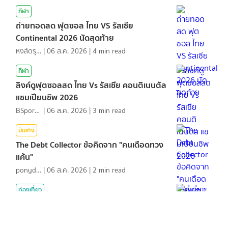
กีฬา
ถ่ายทอดสด ฟุตซอล ไทย VS รัสเซีย
Continental 2026 นัดสุดท้าย
หงส์ดรุณ
|
06 ส.ค. 2026
|
4
min read
กีฬา
ลิงค์ดูฟุตซอลสด ไทย Vs รัสเซีย คอนติเนนตัล
แชมเปียนชิพ 2026
BSports8
|
06 ส.ค. 2026
|
3
min read
บันเทิง
The Debt Collector ข้อคิดจาก "คนเดือดทวง
แค้น"
ponydiary
|
06 ส.ค. 2026
|
2
min read
ท่องเที่ยว
ที่เที่ยวเดือนสิงหาคมแบบวันเดย์ทริปที่ สวนผึ้ง
ราชบุรี