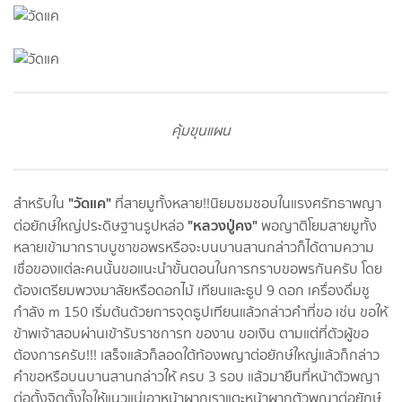
คุ้มขุนแผน
"วัดแค"
สำหรับใน
ที่สายมูทั้งหลาย!!นิยมชมชอบในแรงศรัทธาพญา
"หลวงปู่คง"
ต่อยักษ์ใหญ่ประดิษฐานรูปหล่อ
พอญาติโยมสายมูทั้ง
หลายเข้ามากราบบูชาขอพรหรือจะบนบานสานกล่าวก็ได้ตามความ
เชื่อของแต่ละคนนั้นขอแนะนำขั้นตอนในการกราบขอพรกันครับ โดย
ต้องเตรียมพวงมาลัยหรือดอกไม้ เทียนและธูป 9 ดอก เครื่องดื่มชู
กำลัง m 150 เริ่มต้นด้วยการจุดธูปเทียนแล้วกล่าวคำที่ขอ เช่น ขอให้
ข้าพเจ้าสอบผ่านเข้ารับราชการท ของาน ขอเงิน ตามแต่ที่ตัวผู้ขอ
ต้องการครับ!!! เสร็จแล้วก็ลอดใต้ท้องพญาต่อยักษ์ใหญ่แล้วก็กล่าว
คำขอหรือบนบานสานกล่าวให้ ครบ 3 รอบ แล้วมายืนที่หน้าตัวพญา
ต่อตั้งจิตตั้งใจให้แนวแน่เอาหน้าผากเราแตะหน้าผากตัวพญาต่อยักษ์