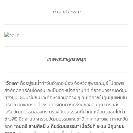
ท้าวเวสสุวรรณ
เทพพระราหูทรงครุฑ
"วัดแค"
ตั้งอยู่ริมน้ำท่าจีนอำเภอเมือง จังหวัดสุพรรณบุรี ไปขอพร
สิ่งศักดิ์สิทธิ์กันได้ครับและเป็นอีกหนึ่งสถานที่ที่เกี่ยวกับวรรณคดีขุน
ช้างขุนแผนน่าไปชมและศึกษาข้อมูลต่าง ๆ กันได้ภายในคุ้มขุนแผนใน
บริเวณวัดแคครับ สำหรับการเดินทางครั้งนี้ขอขอบคุณ กรมส่ง
เสริมวัฒนธรรมของกระทรวงวัฒนธรรมที่นำคณะสื่อมวลชนไปทำ
ข่าวพิธิเปิดงานมหกรรมวัฒนธรรมแห่งชาติ ภาคกลางและภาคตะวัน
"ดนตรี สานศิลป์ 2 ถิ่นวัฒนธรรม" เมื่อวันที่ 9-13 มิถุนายน
ออก