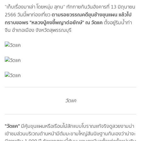
“เก็บเรื่องมาเล่า โดยหนุ่ม สุทน” ทักทายกันวันอังคารที่ 13 มิถุนายน
ตามรอยวรรณคดีขุนช้างขุนแผน แล้วไป
2566 วันนี้พาท่องเที่ยว
กราบขอพร "หลวงปู่คงขี้พญาต่อยักษ์"
ณ
วัดแค
ตั้งอยู่ริมน้ำท่า
จีน อำเภอเมือง จังหวัดสุพรรณบุรี
วัดแค
"วัดแค"
มีคุ้มขุนแผนหรือเรือนไม้สักแบบโบราณแท้จริงดูสวยงามน่า
เข้าชมส่วนบริเวณด้านหน้ามีต้มมะขามใหญ่สันนิษฐานกันเองว่าน่าจะ