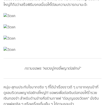
ใหญ่ก็ถือว่าเสร็จพิธีมงคลนี้ขอให้ได้สมความปรารถนานะจ๊ะ
กราบขอพร "หลวงปู่คงขี้พญาต่อยักษ์"
หนุ่ม-สุทนประทับใจมากจริง ๆ ที่ได้นำเรื่องราวดี ๆ มาจากคุณป้าที่
ดูแลบริเวณพญาต่อยักษ์ใหญ่!!! ขอพรเพื่อต่อเงินต่อทองให้ร่ำรวย
เงินทองจ้า สำหรับด้านข้างคือร้านกาแฟ "ต่อบุญของวัดแค" นั่งจิบ
กาแฟสดชิล ๆ หรือเครื่องดื่มเย็น ๆ ได้ตามชอบจ้า