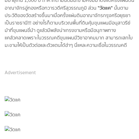
มีอายุเกิน 1,000 ปี ถ้าหากตามนี้ต้มมะขามคงมีมาตั้งแต่ครั้งแผ่นดิน
"วัดแค"
อาณาจักรอู่ทองหรือทวารวดีศรีสุวรรณภูมิ ส่วน
นั้นตาม
ประวัติของวัดสร้างขึ้นมาเมื่อครั้งแผ่นดินอาณาจักรกรุงศรีอยุธยา
เป็นราชธานี!!! อย่างไรก็ตามบริเวณพื้นที่ดินคุ้มขุนแผนมีอนุสาวรีย์
ม้าที่ขุนแผนขี่ม้า ดูแล้วมีพลังน่าเกรงขามหรือมีอนุภาพทาง
แคล้วคลาดเพราะในวรรณคดีขุนแผนมีวิชาอาคมมาก สามารถเสกใบ
มะขามให้เป็นตัวต่อและตัวแตนได้ฮ่าๆ นี่แหละความเชื่อในวรรณคดี
Advertisement