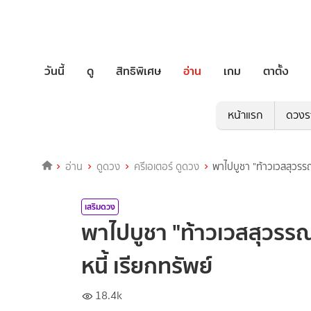
วันนี้
ดู
สิทธิพิเศษ
อ่าน
เกม
ตาตั้ง
หน้าแรก
ดวงร
อ่าน
ดูดวง
ครีเอเตอร์ ดูดวง
พาไปบูชา "ท้าวเวสสุวรร
เสริมดวง
พาไปบูชา "ท้าวเวสสุวรร
หนี้ เรียกทรัพย์
18.4k