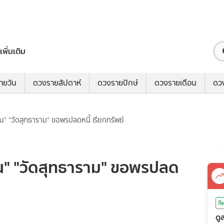
เพิ่มเติม
ายวัน
ดวงรายสัปดาห์
ดวงรายปักษ์
ดวงรายเดือน
ดว
ณ" "วัดสุทธาราม" ขอพรปลดหนี้ เรียกทรัพย์
ณ" "วัดสุทธาราม" ขอพรปลด
กี
ดู