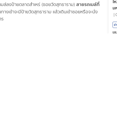
ไห
สายรถเมล์ที่
รถเมล์ลงป้ายตลาดสำเหร่ (ซอยวัดสุทธาราม)
มห
ทางเข้าจะมีป้ายวัดสุทธาราม แล้วเดินเข้าซอยหรือจะนั่ง
นค
|
ตร
ข่
มุ
ที
นไปจะเจอซอยวัดสุทธาราม
|
กี
รี
อล
กี
เน
หญ
|
กี