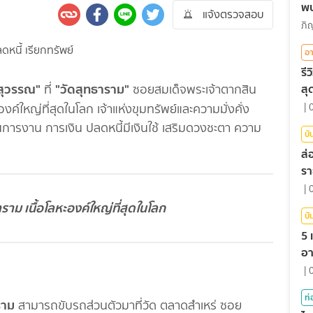
พบ
แจ้งตรวจสอบ
2
อ
รี
สุวรรณ"
"วัดสุทธาราม"
สุ
ที่
ซอยสมเด็จพระเจ้าตากสิน
ค์ใหญ่ที่สุดในโลก เจ้าแห่งขุมทรัพย์และความมั่งคั่ง
|
การงาน การเงิน ปลดหนี้มีเงินใช้ เสริมดวงชะตา ความ
บั
ส่
รา
ค
|
าม เนื้อโลหะองค์ใหญ่ที่สุดในโลก
บั
5 
อา
|
ท่
ราม
สามารถขับรถส่วนตัวมาที่วัด ตลาดสำเหร่ ซอย