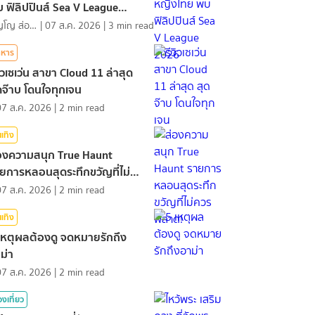
 ฟิลิปปินส์ Sea V League
026
ภิญโญ ส่องแสง
|
07 ส.ค. 2026
|
3
min read
าหาร
วิวเซเว่น สาขา Cloud 11 ล่าสุด
ดจ๊าบ โดนใจทุกเจน
07 ส.ค. 2026
|
2
min read
นเทิง
องความสนุก True Haunt
ยการหลอนสุดระทึกขวัญที่ไม่
วรพลาด!
07 ส.ค. 2026
|
2
min read
นเทิง
เหตุผลต้องดู จดหมายรักถึง
ม่า
07 ส.ค. 2026
|
2
min read
องเที่ยว