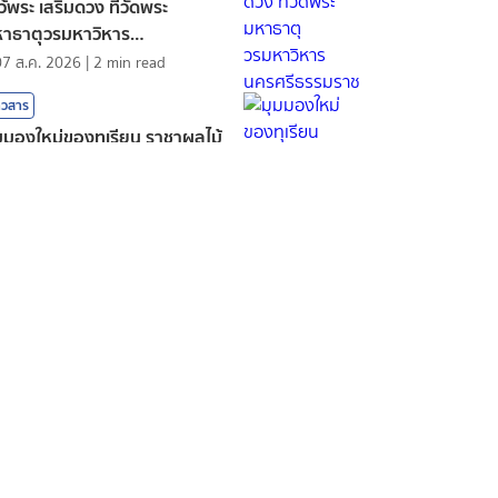
ว้พระ เสริมดวง ที่วัดพระ
าธาตุวรมหาวิหาร
รศรีธรรมราช
07 ส.ค. 2026
|
2
min read
าวสาร
มมองใหม่ของทุเรียน ราชาผลไม้
่ไม่ใช่แค่เรื่องของรสชาติ
07 ส.ค. 2026
|
5
min read
ฬา
วิว Stadium Tour สโมสรฟุตบ
เฟเนร์บาห์เช่ ยอดทีมแห่งตุรกี
Mawin. Pongsuttiyakorn
|
07 ส.ค. 2026
|
2
min read
ฬา
ย์มาร์กับช่วงเวลาสุดท้ายบนผืน
้า บทสรุปของพรสวรรค์
07 ส.ค. 2026
|
2
min read
ฬา