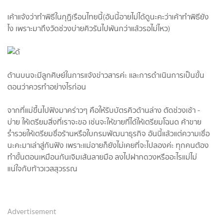
เค้าแจ้งว่าทำพิธีในกุฏิเรือนไทยนี้(อันนี้อายไม่ได้ดูนะคะว่าเค้าทำพิธียัง
ไง เพราะมาถึงวัดช่วงบ่ายคิวรันไปพันกว่าแล้วรอไม่ไหว)
ด้านบนจะมีลูกศิษย์ในการแจ้งข่าวสารค่ะ และการดำเนินการเป็นขั้น
ตอนว่าควรทำอย่างไรก่อน
จากที่แม่ขึ้นไปฟังมาคร่าวๆ คือให้รับบัตรคิวด้านล่าง ตัดช่วงเช้า -
บ่าย ให้เตรียมสิ่งที่เราจะขอ เช่นจะให้ขายที่ได้ให้เตรียมโฉนด ค้าขาย
ร่ำรวยให้เตรียมชื่อร้านหรือใบกรมพัฒนาธุรกิจ อันนี้แล้วแต่ความเชื่อ
นะคะมาเล่าสู่กันฟัง เพราะแม่อายก็ยังไม่เคยที่จะไปลองค่ะ ทุกคนต้อง
ทำขั้นตอนเหมือนกันเจิมเส้นลายมือ ลงไปฝากดวงหรืออะไรแม่ไม่
แน่ใจกับท้าวเวสสุวรรณ
Advertisement