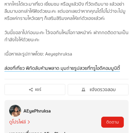
หากใครได้แวะมาเที่ยว เยี่ยมชม หรือมูแล้วปัง ที่วัดเดิมบาง แล้วอย่า
ลืมมาบอกเล่าให้ฟังด้วยนะคะ แต่บอกเลยว่าหากคุณได้ไปไม่ว่าจะไปมู
หรือแค่กราบไหว้เฉยๆ ก็เสริมสิริมงคลให้แก่ตัวเองแล้วค่ะ
วันนี้ขอลาไปก่อนนะคะ ไว้เจอกันใหม่โอกาสหน้าค่ะ ฝากกดติดตามเป็น
กำลังใจให้ด้วยนะคะ
เนื้อหาและรูปภาพโดย: Aeyephruksa
ส่องที่เที่ยว พิกัดลับห้ามพลาด มุมถ่ายรูปสวยที่ทรูไอดีคอมมูนิตี้
แจ้งตรวจสอบ
แชร์
AEyePhruksa
ดูโปรไฟล์
ติดตาม