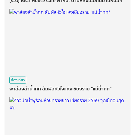
[รีวิว] Bear House Cafe ผาหมี: บ้านหลังน้อยในม่านหมอก
ท่องเที่ยว
พาล่องลำน้ำกก สัมผัสหัวใจแห่งเชียงราย "แม่น้ำกก"