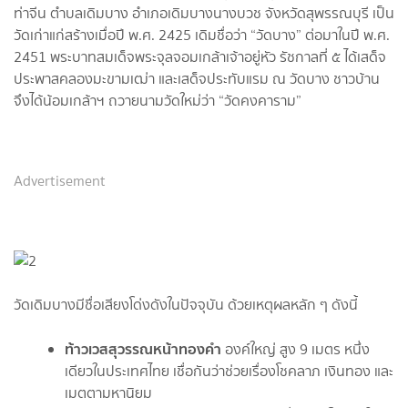
ท่าจีน ตำบลเดิมบาง อำเภอเดิมบางนางบวช จังหวัดสุพรรณบุรี เป็น
วัดเก่าแก่สร้างเมื่อปี พ.ศ. 2425 เดิมชื่อว่า “วัดบาง” ต่อมาในปี พ.ศ.
2451 พระบาทสมเด็จพระจุลจอมเกล้าเจ้าอยู่หัว รัชกาลที่ ๕ ได้เสด็จ
ประพาสคลองมะขามเฒ่า และเสด็จประทับแรม ณ วัดบาง ชาวบ้าน
จึงได้น้อมเกล้าฯ ถวายนามวัดใหม่ว่า “วัดคงคาราม”
Advertisement
วัดเดิมบางมีชื่อเสียงโด่งดังในปัจจุบัน ด้วยเหตุผลหลัก ๆ ดังนี้
ท้าวเวสสุวรรณหน้าทองคำ
องค์ใหญ่ สูง 9 เมตร หนึ่ง
เดียวในประเทศไทย เชื่อกันว่าช่วยเรื่องโชคลาภ เงินทอง และ
เมตตามหานิยม