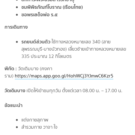
ชมพิพิธภัณฑ์โบราณ (เรือนไทย)
ขอพรเสด็จพ่อ ร.๕
การเดินทาง
รถยนต์ส่วนตัว
ใช้ทางหลวงหมายเลข 340 (สาย
สุพรรณบุรี-บางบัวทอง) เลี้ยวซ้ายเข้าทางหลวงหมายเลข
335 ประมาณ 12 กิโลเมตร
พิกัด :
วัดเดิมบาง (คงคา
ราม)
https://maps.app.goo.gl/HohWCj3YJmwC6Kzr5
วัดเดิมบาง
เปิดให้เข้าชมทุกวัน ตั้งแต่เวลา 08.00 น. – 17.00 น.
ข้อแนะนำ
แต่งกายสุภาพ
สำรวมกาย วาจา ใจ