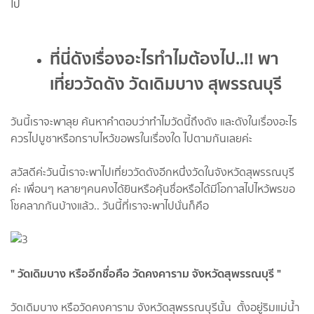
ที่นี่ดังเรื่องอะไรทำไมต้องไป..!! พา
เที่ยววัดดัง วัดเดิมบาง สุพรรณบุรี
วันนี้เราจะพาลุย ค้นหาคำตอบว่าทำไมวัดนี้ถึงดัง และดังในเรื่องอะไร
ควรไปบูชาหรือกราบไหว้ขอพรในเรื่องใด ไปตามกันเลยค่ะ
สวัสดีค่ะวันนี้เราจะพาไปเที่ยววัดดังอีกหนึ่งวัดในจังหวัดสุพรรณบุรี
ค่ะ เพื่อนๆ หลายๆคนคงได้ยินหรือคุ้นชื่อหรือได้มีโอกาสไปไหว้พรขอ
โชคลาภกันบ้างแล้ว.. วันนี้ที่เราจะพาไปนั่นก็คือ
" วัดเดิมบาง หรืออีกชื่อคือ วัดคงคาราม จังหวัดสุพรรณบุรี "
วัดเดิมบาง หรือวัดคงคาราม จังหวัดสุพรรณบุรีนั้น ตั้งอยู่ริมแม่น้ำ