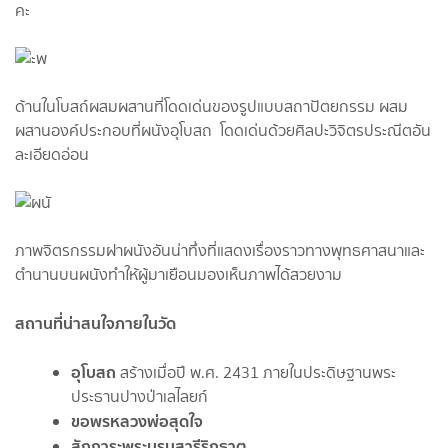
คะ
ด้านในโบสถ์ผสมผสานที่โดดเด่นของรูปแบบสถาปัตยกรรม ผสม
ผสานองค์ประกอบที่ผนังอุโบสถ โดดเด่นด้วยศิลปะวิจิตรประณีตอัน
ละเอียดอ่อน
ภาพจิตรกรรมฝาผนังอันน่าทึ่งที่แสดงเรื่องราวทางพุทธศาสนาและ
ตำนานบนผนังทำให้ผู้มาเยือนมองเห็นภาพได้สวยงาม
สถานที่น่าสนใจภายในวัด
อุโบสถ
สร้างเมื่อปี พ.ศ. 2431 ภายในประดิษฐานพระ
ประธานปางป่าเลไลยก์
ขอพรหลวงพ่อสุดใจ
สักการะพระบรมสารีริกธาตุ