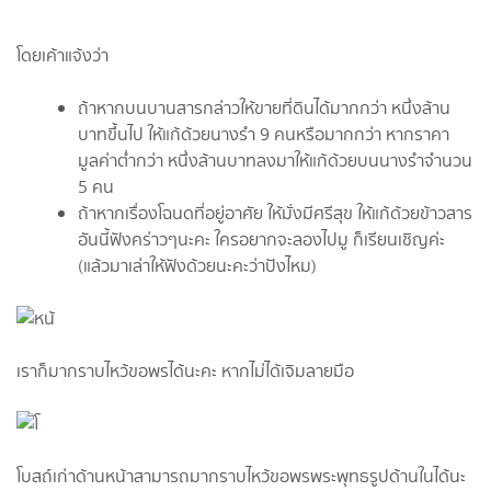
โดยเค้าแจ้งว่า
ถ้าหากบนบานสารกล่าวให้ขายที่ดินได้มากกว่า หนึ่งล้าน
บาทขึ้นไป ให้แก้ด้วยนางรำ 9 คนหรือมากกว่า หากราคา
มูลค่าต่ำกว่า หนึ่งล้านบาทลงมาให้แก้ด้วยบนนางรำจำนวน
5 คน
ถ้าหากเรื่องโฉนดที่อยู่อาศัย ให้มั่งมีศรีสุข ให้แก้ด้วยข้าวสาร
อันนี้ฟังคร่าวๆนะคะ ใครอยากจะลองไปมู ก็เรียนเชิญค่ะ
(แล้วมาเล่าให้ฟังด้วยนะคะว่าปังไหม)
เราก็มากราบไหว้ขอพรได้นะคะ หากไม่ได้เจิมลายมือ
โบสถ์เก่าด้านหน้าสามารถมากราบไหว้ขอพรพระพุทธรูปด้านในได้นะ