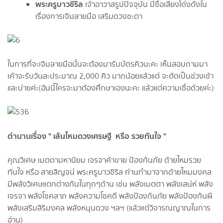
พระครูบาวชิริล
เจ้าอาวาสรูปปัจจุบัน มีชื่อเสียงโด่งดังใน
เรื่องการเจิมลายมือ เสริมดวงชะตา
ในการที่จะเจิมลายมือนั้นจะต้องมารับบัตรคิวนะคะ เห็นสอบถามมา
เค้าจะรับวันละประมาณ 2,000 คิว มากน้อยแล้วแต่ จะตัดเป็นช่วงเช้า
และบ่ายค่ะ(อันนี้ใครจะมาต้องศึกษาเองนะคะ แล้วแต่ความเชื่อด้วยค่ะ)
ตำนานเรื่อง " เส้นไหมดวงเศรษฐี หรือ รวยทันใจ "
คุณวิเศษ เมตตามหานิยม เจรจาค้าขาย ป้องกันภัย ด้ายไหมรวย
ทันใจ หรือ สายสิญจน์ พระครูบาวชิริล ท่านทำมาจากด้ายไหมมงคล
มีพลังวิเศษแตกต่างกันในทุกๆด้าน เช่น พลังเมตตา พลังเสน่ห์ พลัง
เจรจา พลังโชคลาภ พลังความโชคดี พลังป้องกันภัย พลังป้องกันผี
พลังเสริมสิริมงคล พลังหนุนดวง ฯลฯ (แล้วแต่วิจารณญาณในการ
อ่าน)