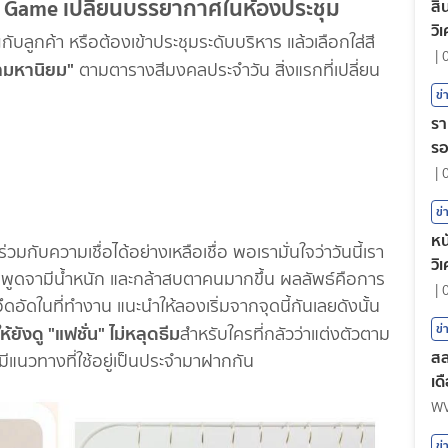
ยคุม Game เปลี่ยนบรรยากาศในห้องประชุม
สิ
วิ
ับลูกค้า หรือต้องเข้าประชุมระดับบริหาร แล้วเลือกใส่สี
|
ามหานิยม"
ตามตารางสีมงคลประจำวัน สิ่งแรกที่เปลี่ยน
ข่
รา
ร
|
ข่
หน
มกับความเชื่อได้อย่างเหลือเชื่อ พอเรามั่นใจว่าวันนี้เรา
วิ
รง พูดจามีน้ำหนัก และกล้าสบตาคนมากขึ้น ผลลัพธ์คือการ
|
ึดอัดในที่ทำงาน แนะนำให้ลองเริ่มจากจุดนี้กันเลยดังนั้น
ยังดู "แฟชั่น" ไม่หลุดธีม
ข่
สำหรับใครที่กลัวว่าแต่งตัวตาม
สล
ามีแนวทางที่ใช้อยู่เป็นประจำมาฝากกัน
เด
W
ข่