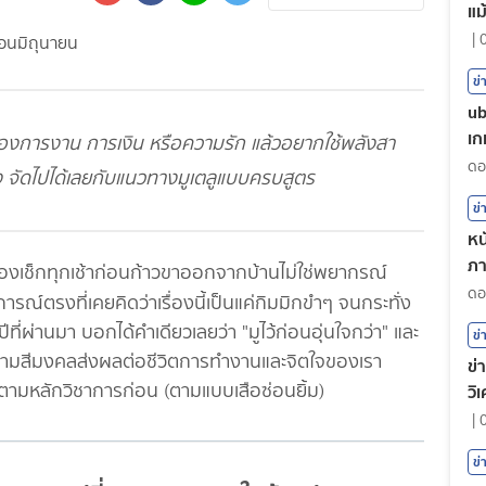
แม
|
ข่
ub
เก
รื่องการงาน การเงิน หรือความรัก แล้วอยากใช้พลังสา
าง จัดไปได้เลยกับแนวทางมูเตลูแบบครบสูตร
ข่
หน
ภา
่ต้องเช็กทุกเช้าก่อนก้าวขาออกจากบ้านไม่ใช่พยากรณ์
ต
ณ์ตรงที่เคยคิดว่าเรื่องนี้เป็นแค่กิมมิกขำๆ จนกระทั่ง
่ผ่านมา บอกได้คำเดียวเลยว่า "มูไว้ก่อนอุ่นใจกว่า" และ
ข่
ัวตามสีมงคลส่งผลต่อชีวิตการทำงานและจิตใจของเรา
ข่
ูตามหลักวิชาการก่อน (ตามแบบเสือซ่อนยิ้ม)
วิ
|
ข่