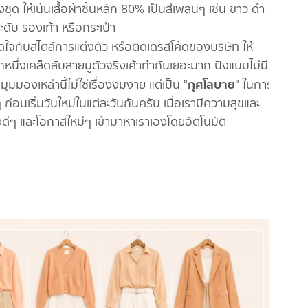
งชุด ให้เน้นเสื้อผ้าชิ้นหลัก 80% เป็นสีเพลนๆ เช่น ขาว ดำ
ะดับ รองเท้า หรือกระเป๋า
จกับสไตล์การแต่งตัว หรือติดเดรสโค้ดของบริษัท ให้
หนึ่งเคล็ดลับสายมูตัวจริงเค้าทำกันเยอะมาก ปังแบบไม่มี
กุศโลบาย
มุมมองเหล่านี้ไม่ใช่เรื่องงมงาย แต่เป็น "
" ในการ
่อนเริ่มวันใหม่ในแต่ละวันกันครับ เมื่อเรามีความสุขและ
่งดีๆ และโอกาสใหม่ๆ เข้ามาหาเราเองโดยอัตโนมัติ