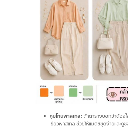
คุมโทนพาสเทล:
ถ้าตารางบอกว่าต้องใส
เขียวพาสเทล ช่วยให้แมตช์ชุดง่ายและดู