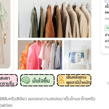
เบ
แ
กี
ถ่
มว
(7
ข
่สีส้มหรือสีเขียว ลองลดความสดลงมาเป็นโทนชาไทยหรือ
ซอฟต์ลง