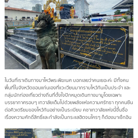
ในวันที่เราเดินทางมาไหว้พระพิฆเนศ บอกเลยว่าคนเยอะค่ะ มีทั้งคน
พื้นที่ในจังหวัดขอนแก่นเองที่แวะเวียนมากราบไหว้กันเป็นประจำ และ
กลุ่มนักท่องเที่ยวต่างถิ่นที่ตั้งใจปักหมุดเดินทางมามูโดยเฉพาะ
บรรยากาศรอบๆ เทวาลัยเต็มไปด้วยพลังแห่งความศรัทธา ทุกคนยืน
ต่อคิวเตรียมของไหว้กันอย่างเป็นระเบียบ คชาเทวาลัยแห่งนี้ขึ้นชื่อ
เรื่องความศักดิ์สิทธิ์และกำลังเป็นกระแสฮิตจนใครๆ ก็ต้องมาเช็กอิน