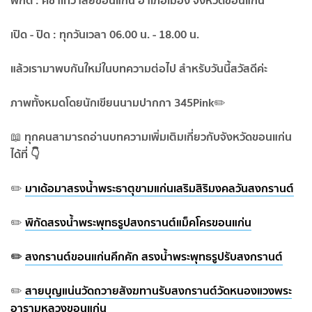
พิกัด : คชาเทวาลัยขอนแก่น อำเภอเมือง จังหวัดขอนแก่น
เปิด - ปิด : ทุกวันเวลา 06.00 น. - 18.00 น.
แล้วเรามาพบกันใหม่ในบทความต่อไป สำหรับวันนี้สวัสดีค่ะ
ภาพทั้งหมดโดยนักเขียนนามปากกา 345Pink
✏️
ทุกคนสามารถอ่านบทความเพิ่มเติมเกี่ยวกับจังหวัดขอนแก่น
📖
ได้ที่ 👇
มาเด้อมาสรงน้ำพระธาตุขามแก่นเสริมสิริมงคลวันสงกรานต์
✏️
พิกัดสรงน้ำพระพุทธรูปสงกรานต์แม็คโครขอนแก่น
✏️
✏️
สงกรานต์ขอนแก่นคึกคัก สรงน้ำพระพุทธรูปรับสงกรานต์
สายบุญแน่นวัดถวายสังฆทานรับสงกรานต์วัดหนองแวงพระ
✏️
อารามหลวงขอนแก่น