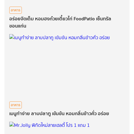
อาหาร
อร่อยจัดเต็ม หอมฮงก๋วยเตี๋ยวไก่ FoodPatio เซ็นทรัล
ขอนแก่น
อาหาร
เมนูทำง่าย ลาบปลาทู เข้มข้น หอมกลิ่นข้าวคั่ว อร่อย