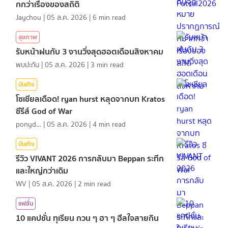
กกว่าเรื่องของสถิติ
Jaychou
|
05 ส.ค. 2026
|
6
min read
สุขภาพ
รับหน้าฝนกับ 3 งานวิ่งสุดฮอตเดือนสิงหาคม
พบปะกัน
|
05 ส.ค. 2026
|
3
min read
บันเทิง
โซเชียลเดือด! ryan hurst หลุดจากบท Kratos
ซีรีส์ God of War
ponydiary
|
05 ส.ค. 2026
|
4
min read
บันเทิง
รีวิว VIVANT 2026 การกลับมา Beppan ระทึก
และใหญ่กว่าเดิม
WV
|
05 ส.ค. 2026
|
2
min read
แฟชั่น
10 แคปชั่น ทุเรียน กวน ๆ ฮา ๆ ฮีลใจสายกิน