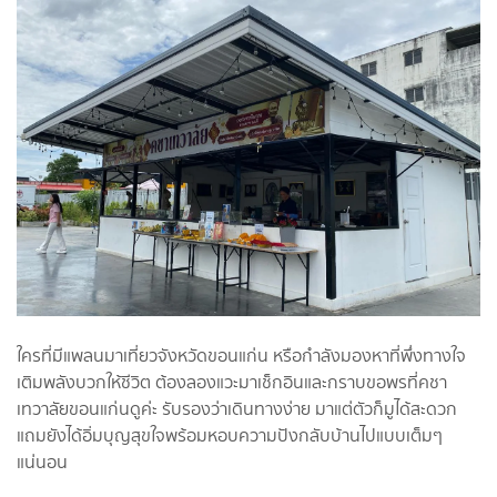
ใครที่มีแพลนมาเที่ยวจังหวัดขอนแก่น หรือกำลังมองหาที่พึ่งทางใจ
เติมพลังบวกให้ชีวิต ต้องลองแวะมาเช็กอินและกราบขอพรที่คชา
เทวาลัยขอนแก่นดูค่ะ รับรองว่าเดินทางง่าย มาแต่ตัวก็มูได้สะดวก
แถมยังได้อิ่มบุญสุขใจพร้อมหอบความปังกลับบ้านไปแบบเต็มๆ
แน่นอน