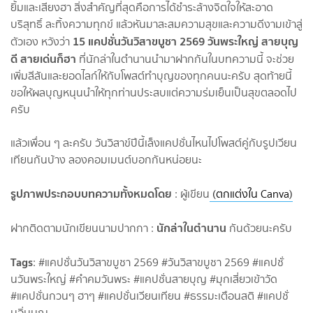
ยิ้มและเสียงฮา สิ่งสำคัญที่สุดคือการได้ชำระล้างจิตใจให้สะอาด
บริสุทธิ์ ละทิ้งความทุกข์ แล้วหันมาสะสมความสุขและความดีงามเข้าสู่
15 แคปชั่นวันวิสาขบูชา 2569 วันพระใหญ่ สายบุญ
ตัวเอง หวังว่า
ดี สายเด่นก็ฮา
ที่นักล่าในตำนานนำมาฝากกันในบทความนี้ จะช่วย
เพิ่มสีสันและยอดไลก์ให้กับโพสต์ทำบุญของทุกคนนะครับ สุดท้ายนี้
ขอให้ผลบุญหนุนนำให้ทุกท่านประสบแต่ความร่มเย็นเป็นสุขตลอดไป
ครับ
แล้วเพื่อน ๆ ละครับ วันวิสาข์ปีนี้เล็งแคปชั่นไหนไปโพสต์คู่กับรูปเวียน
เทียนกันบ้าง ลองคอมเมนต์บอกกันหน่อยนะ
รูปภาพประกอบบทความทั้งหมดโดย
: ผู้เขียน
(ตกแต่งใน Canva)
นักล่าในตำนาน
ฝากติดตามนักเขียนนามปากกา :
กันด้วยนะครับ
Tags
: #แคปชั่นวันวิสาขบูชา 2569 #วันวิสาขบูชา 2569 #แคปชั่
นวันพระใหญ่ #คำคมวันพระ #แคปชั่นสายบุญ #มุกเสี่ยวเข้าวัด
#แคปชั่นกวนๆ ฮาๆ #แคปชั่นเวียนเทียน #ธรรมะเตือนสติ #แคปชั่
นอิ่มบุญ