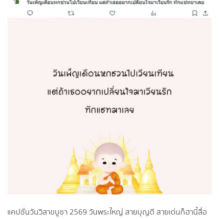
แคปชั่นวันวิสาขบูชา 2569 วันพระใหญ่ สายบุญดี สายเด่นก็ฮานี้สื่อ