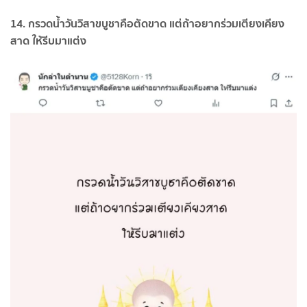
14. กรวดน้ำวันวิสาขบูชาคือตัดขาด แต่ถ้าอยากร่วมเตียงเคียง
สาด ให้รีบมาแต่ง