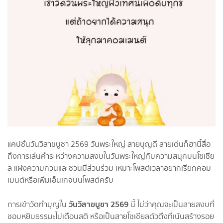
แคปชั่นวันวิสาขบูชา 2569 วันพระใหญ่ สายบุญดี สายเด่นก็ฮานี้สื่อ
ถึงการเล่นคำระหว่างความสงบในวันพระใหญ่กับความสนุกบนโซเชีย
ล แฝงความกวนและชวนมีส่วนร่วม เหมาะโพสต์เวลาอยากเรียกคอม
เมนต์หรือเพิ่มเอ็นเกจบนโพสต์ครับ
วันวิสาขบูชา 2569
การเข้าวัดทำบุญใน
นี้ ไม่ว่าคุณจะเป็นสายสงบที่
ชอบหยิบธรรมะไปเตือนสติ หรือเป็นสายโซเชียลตัวตึงที่เน้นสร้างรอย