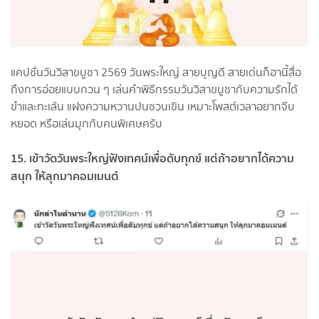
แคปชั่นวันวิสาขบูชา 2569 วันพระใหญ่ สายบุญดี สายเด่นก็ฮานี้สื่อ
ถึงการอ่อยแบบกวน ๆ เล่นคำพิธีกรรมวันวิสาขบูชากับความรักได้
ขำและทะเล้น แฝงความหวานปนชวนเขิน เหมาะโพสต์เวลาอยากจีบ
หยอด หรือเล่นมุกกับคนพิเศษครับ
15. เข้าวัดวันพระใหญ่ฟังเทศน์เพื่อดับทุกข์ แต่ถ้าอยากได้ความ
สนุก ให้ลุกมาคอมเมนต์