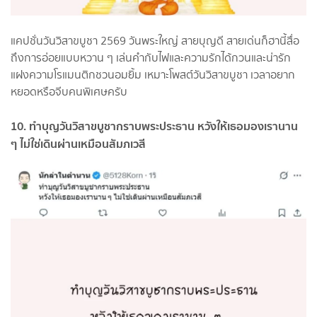
แคปชั่นวันวิสาขบูชา 2569 วันพระใหญ่ สายบุญดี สายเด่นก็ฮานี้สื่อ
ถึงการอ่อยแบบหวาน ๆ เล่นคำกับไฟและความรักได้กวนและน่ารัก
แฝงความโรแมนติกชวนอมยิ้ม เหมาะโพสต์วันวิสาขบูชา เวลาอยาก
หยอดหรือจีบคนพิเศษครับ
10. ทำบุญวันวิสาขบูชากราบพระประธาน หวังให้เธอมองเรานาน
ๆ ไม่ใช่เดินผ่านเหมือนสัมภเวสี