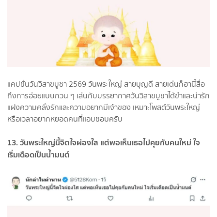
แคปชั่นวันวิสาขบูชา 2569 วันพระใหญ่ สายบุญดี สายเด่นก็ฮานี้สื่อ
ถึงการอ่อยแบบกวน ๆ เล่นกับบรรยากาศวันวิสาขบูชาได้ขำและน่ารัก
แฝงความคลั่งรักและความอยากมีเจ้าของ เหมาะโพสต์วันพระใหญ่
หรือเวลาอยากหยอดคนที่แอบชอบครับ
13. วันพระใหญ่นี้จิตใจผ่องใส แต่พอเห็นเธอไปคุยกับคนใหม่ ใจ
เริ่มเดือดเป็นน้ำมนต์