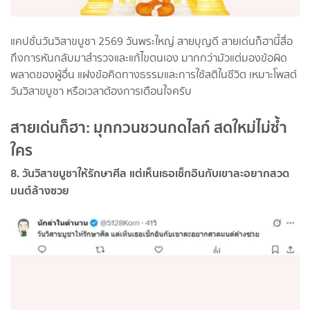
แคปชั่นวันวิสาขบูชา 2569 วันพระใหญ่ สายบุญดี สายเด่นก็ฮานี้สื่อ
ถึงการหันกลับมาสำรวจและแก้ไขตนเอง มากกว่ามัวแต่มองข้อผิด
พลาดของผู้อื่น แฝงข้อคิดทางธรรมและการใช้สติในชีวิต เหมาะโพสต์
วันวิสาขบูชา หรือเวลาต้องการเตือนใจครับ
สายเด่นก็ฮา: มุกกวนชวนกดไลก์ สดใหม่ไม่ซ้ำ
ใคร
8. วันวิสาขบูชาให้รักษาศีล แต่เห็นเธอเช็กอินกับเขาละอยากสวด
มนต์ล้างซวย