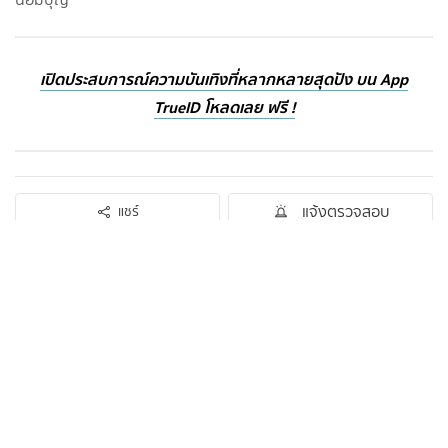
เปิดประสบการณ์ความบันเทิงที่หลากหลายสุดปัง บน App
TrueID โหลดเลย ฟรี !
แจ้งตรวจสอบ
แชร์
ดูโปรไฟล์
ติดตาม
บทความอื่นๆจาก