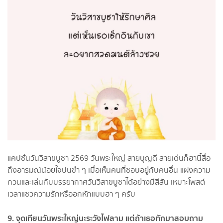
แคปชั่นวันวิสาขบูชา 2569 วันพระใหญ่ สายบุญดี สายเด่นก็ฮานี้สื่อ
ถึงอารมณ์น้อยใจปนขำ ๆ เมื่อเห็นคนที่ชอบอยู่กับคนอื่น แฝงความ
กวนและเล่นกับบรรยากาศวันวิสาขบูชาได้อย่างมีสีสัน เหมาะโพสต์
เวลาแซวความรักหรืออกหักแบบฮา ๆ ครับ
9. จุดเทียนวันพระใหญ่นะระวังไฟลาม แต่ถ้าเธอทักมาสอบถาม