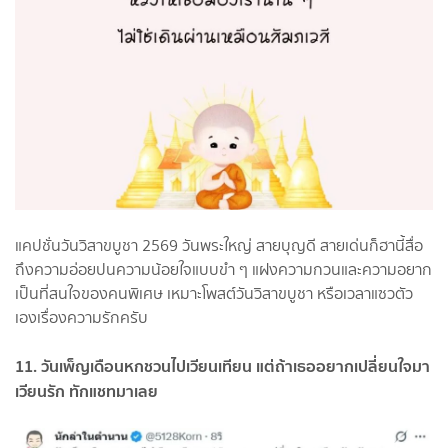
แคปชั่นวันวิสาขบูชา 2569 วันพระใหญ่ สายบุญดี สายเด่นก็ฮานี้สื่อ
ถึงความอ่อยปนความน้อยใจแบบขำ ๆ แฝงความกวนและความอยาก
เป็นที่สนใจของคนพิเศษ เหมาะโพสต์วันวิสาขบูชา หรือเวลาแซวตัว
เองเรื่องความรักครับ
11. วันเพ็ญเดือนหกชวนไปเวียนเทียน แต่ถ้าเธออยากเปลี่ยนใจมา
เวียนรัก ทักแชทมาเลย