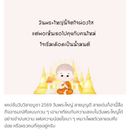
แคปชั่นวันวิสาขบูชา 2569 วันพระใหญ่ สายบุญดี สายเด่นก็ฮานี้สื่อ
ถึงอารมณ์หึงแบบกวน ๆ เอามาเทียบกับความสงบในวันพระใหญ่ได้
อย่างขำปนหวาน แฝงความน้อยใจเบา ๆ เหมาะโพสต์เวลาแอบหึง
อ่อย หรือแซวคนที่คุยอยู่ครับ