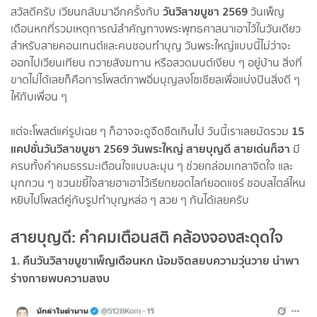
วันวิสาขบูชา 2569
สวัสดีครับ เวียนกลับมาอีกครั้งกับ
วันเพ็ญ
เดือนหกที่รวมเหตุการณ์สำคัญทางพระพุทธศาสนาเอาไว้ในวันเดียว
สำหรับสายคอนเทนต์และคนชอบทำบุญ วันพระใหญ่แบบนี้ไม่ว่าจะ
ออกไปเวียนเทียน ถวายสังฆทาน หรือสวดมนต์เงียบ ๆ อยู่บ้าน สิ่งที่
ขาดไม่ได้เลยก็คือการโพสต์ภาพอิ่มบุญลงโซเชียลเพื่อแบ่งปันสิ่งดี ๆ
ให้กับเพื่อน ๆ
15
แต่จะโพสต์แค่รูปเฉย ๆ ก็อาจจะดูจืดชืดเกินไป วันนี้เราเลยมัดรวม
แคปชั่นวันวิสาขบูชา 2569 วันพระใหญ่ สายบุญดี สายเด่นก็ฮา
มี
ครบทั้งคำคมธรรมะเตือนใจแบบละมุน ๆ ช่วยกล่อมเกลาจิตใจ และ
มุกกวน ๆ ชวนขยี้ใจสายฮาเอาไว้เรียกยอดไลก์ยอดแชร์ ชอบสไตล์ไหน
หยิบไปโพสต์คู่กับรูปทำบุญหล่อ ๆ สวย ๆ กันได้เลยครับ
สายบุญดี: คำคมเตือนสติ คล้องจองสะดุดใจ
1. คืนวันวิสาขบูชาเพ็ญเดือนหก น้อมจิตสยบความวุ่นวาย นำพา
ร่างกายพบความสงบ