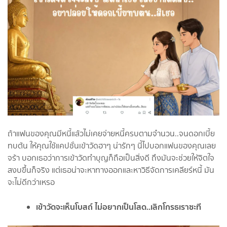
ถ้าแฟนของคุณมีหนี้แล้วไม่เคยจ่ายหนี้ครบตามจำนวน..จนดอกเบี้ย
ทบต้น ให้คุณใช้แคปชั่นเข้าวัดฮาๆ น่ารักๆ นี้ไปบอกแฟนของคุณเลย
จร้า บอกเธอว่าการเข้าวัดทำบุญก็ถือเป็นสิ่งดี ถึงมันจะช่วยให้จิตใจ
สงบขึ้นก็จริง แต่เธอน่าจะหาทางออกและหาวิธีจัดการเคลียร์หนี้ มัน
จะไม่ดีกว่าเหรอ
เข้าวัดจะเห็นโบสถ์ ไม่อยากเป็นโสด..เลิกโกรธเราซะที