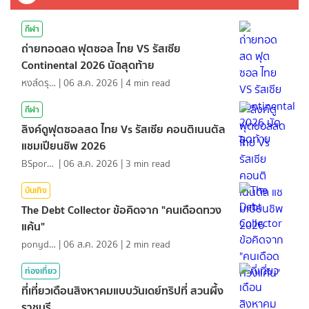
กีฬา
ถ่ายทอดสด ฟุตซอล ไทย VS รัสเซีย
Continental 2026 นัดสุดท้าย
หงส์ดรุณ
|
06 ส.ค. 2026
|
4
min read
กีฬา
ลิงค์ดูฟุตซอลสด ไทย Vs รัสเซีย คอนติเนนตัล
แชมเปียนชิพ 2026
BSports8
|
06 ส.ค. 2026
|
3
min read
บันเทิง
The Debt Collector ข้อคิดจาก "คนเดือดทวง
แค้น"
ponydiary
|
06 ส.ค. 2026
|
2
min read
ท่องเที่ยว
ที่เที่ยวเดือนสิงหาคมแบบวันเดย์ทริปที่ สวนผึ้ง
ราชบุรี