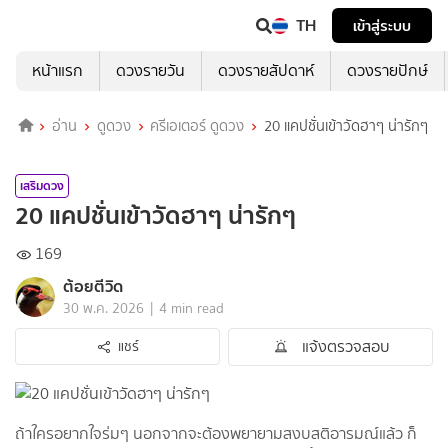
TH
เข้าสู่ระบบ
หน้าแรก
ดวงรายวัน
ดวงรายสัปดาห์
ดวงรายปักษ์
อ่าน
ดูดวง
ครีเอเตอร์ ดูดวง
20 แคปชั่นเข้าวัดฮาๆ น่ารักๆ
เสริมดวง
20 แคปชั่นเข้าวัดฮาๆ น่ารักๆ
169
ต้อยตีวิด
|
30 พ.ค. 2026
4 min read
แจ้งตรวจสอบ
แชร์
ถ้าใครอยากใจร่มๆ นอกจากจะต้องพยายามสงบสติอารมณ์แล้ว ก็