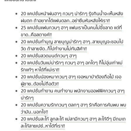
20 แคปชั่นหน้าฝนฮาๆ กวนๆ น่ารักๆ รุ้งกินน้ำจะเห็นหลัง
ฝนตก ถ้าอยากได้แฟนตลก..อย่ายืนหันหลังให้เรา!!
25 แคปชั่นแฟนกวนๆ ฮาๆ แฟนเราเป็นคนไม่ขี้ขลาด แต่ที่
ขาด..คือสตางค์!!
20 แคปชั่นทำบุญ สายบุญน่ารักๆ ฮาๆ..สายบุญจะชอบไป
วัด ถ้าสายจัด..ก็ไปทำงานไม่ทันสิค้า!!
20 แคปชั่นสวดมนต์กวนๆ ฮาๆ
20 แคปชั่นวันแม่น่ารักๆ กวนๆ ฮาๆ อกใดๆ ก็ไม่อุ่นเท่าแม่
รักแท้ๆ หาได้ที่แม่เรา!!
20 แคปชั่นน้องหมากวนๆ ฮาๆ เจอหมาบ้าต้องถือไม้ เจอ
ผู้ชาย..ต้องไม่ถือตัว!!
20 แคปชั่นทำงาน คนทำงาน พนักงานออฟฟิศกวนๆ ฮาๆ
น่ารักๆ
20 แคปชั่นความรักกวนๆ ตลกๆ ฮาๆ รักคือการค้นพบ พบ
ว่ามัน..นอกใจ!!
20 แคปชั่นสะใภ้ ลูกสะใภ้ แม่สามีกวนๆ ฮาๆ สะใภ้ดีๆ มีถมเถ
สะใภ้สายเปย์..หาได้ที่เรา!!