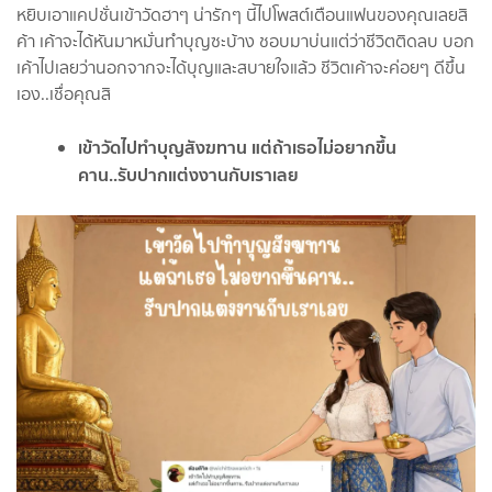
หยิบเอาแคปชั่นเข้าวัดฮาๆ น่ารักๆ นี้ไปโพสต์เตือนแฟนของคุณเลยสิ
ค้า เค้าจะได้หันมาหมั่นทำบุญซะบ้าง ชอบมาบ่นแต่ว่าชีวิตติดลบ บอก
เค้าไปเลยว่านอกจากจะได้บุญและสบายใจแล้ว ชีวิตเค้าจะค่อยๆ ดีขึ้น
เอง..เชื่อคุณสิ
เข้าวัดไปทำบุญสังฆทาน แต่ถ้าเธอไม่อยากขึ้น
คาน..รับปากแต่งงานกับเราเลย