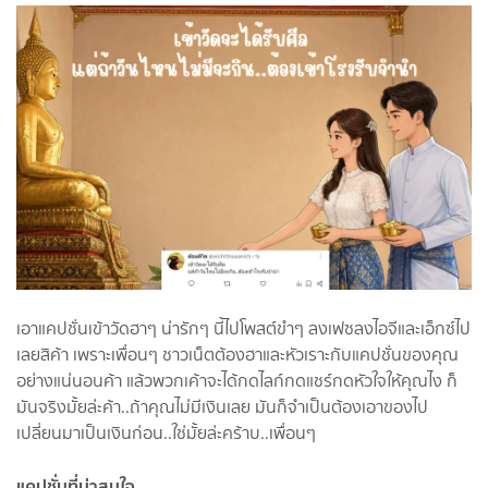
เอาแคปชั่นเข้าวัดฮาๆ น่ารักๆ นี้ไปโพสต์ขำๆ ลงเฟซลงไอจีและเอ็กซ์ไป
เลยสิค้า เพราะเพื่อนๆ ชาวเน็ตต้องฮาและหัวเราะกับแคปชั่นของคุณ
อย่างแน่นอนค้า แล้วพวกเค้าจะได้กดไลก์กดแชร์กดหัวใจให้คุณไง ก็
มันจริงมั้ยล่ะค้า..ถ้าคุณไม่มีเงินเลย มันก็จำเป็นต้องเอาของไป
เปลี่ยนมาเป็นเงินก่อน..ใช่มั้ยล่ะคร้าบ..เพื่อนๆ
แคป
ชั่น
ที่น่าสนใจ