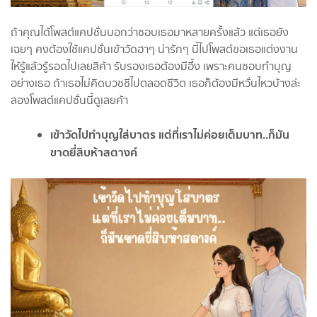
ถ้าคุณได้โพสต์แคปชั่นบอกว่าชอบเธอมาหลายครั้งแล้ว แต่เธอยัง
เฉยๆ คงต้องใช้แคปชั่นเข้าวัดฮาๆ น่ารักๆ นี้ไปโพสต์ขอเธอแต่งงาน
ให้รู้แล้วรู้รอดไปเลยสิค้า รับรองเธอต้องมีอึ้ง เพราะคนชอบทำบุญ
อย่างเธอ ถ้าเธอไม่คิดบวชชีไปตลอดชีวิต เธอก็ต้องมีหวั่นไหวบ้างล่ะ
ลองโพสต์แคปชั่นนี้ดูเลยค้า
เข้าวัดไปทำบุญใส่บาตร แต่ที่เราไม่ค่อยเต็มบาท..ก็มัน
ขาดยี่สิบห้าสตางค์