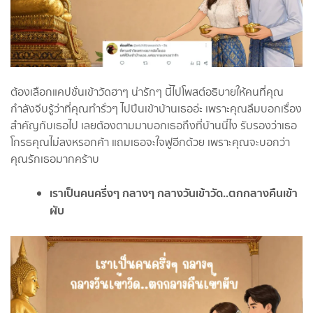
ต้องเลือกแคปชั่นเข้าวัดฮาๆ น่ารักๆ นี้ไปโพสต์อธิบายให้คนที่คุณ
กำลังจีบรู้ว่าที่คุณทำรั่วๆ ไปปีนเข้าบ้านเธออ่ะ เพราะคุณลืมบอกเรื่อง
สำคัญกับเธอไป เลยต้องตามมาบอกเธอถึงที่บ้านนี่ไง รับรองว่าเธอ
โกรธคุณไม่ลงหรอกค้า แถมเธอจะใจฟูอีกด้วย เพราะคุณจะบอกว่า
คุณรักเธอมากคร้าบ
เราเป็นคนครึ่งๆ กลางๆ กลางวันเข้าวัด..ตกกลางคืนเข้า
ผับ