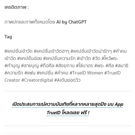
เครดิตภาพ
:
AI by ChatGPT
ภาพปกและภาพทั้งหมดโดย
Tag
#แคปชั่นเข้าวัด #แคปชั่นเข้าวัดฮาๆ #แคปชั่นเข้าวัดน่ารักๆ #คำคม
เข้าวัด #แคปชั่นอ่อย #แคปชั่นความรัก #เข้าวัด #วัด #ไหว้พระ
#ทำบุญ #สายบุญ #ถือศีล #สังฆทาน #ใส่บาตร #พระ #ศีล #สมาธิ
#ความรัก #แฟน #แคปชั่น #คำคม #TrueID Women #TrueID
Creator #Creatordigital #Aiดันยอดวิว
เปิดประสบการณ์ความบันเทิงที่หลากหลายสุดปัง บน App
TrueID โหลดเลย ฟรี !