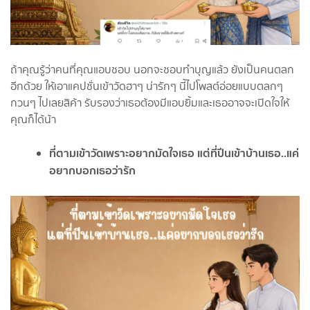
ถ้าคุณรู้ว่าคนที่คุณแอบชอบ นอกจะชอบทำบุญแล้ว ยังเป็นคนตลก
อีกด้วย ให้เอาแคปชั่นเข้าวัดฮาๆ น่ารักๆ นี้ไปโพสต์อ่อยแบบตลกๆ
กวนๆ ไปเลยสิค้า รับรองว่าเธอต้องมีแอบยิ้มและเธออาจจะเปิดใจให้
คุณก็ได้น้า
ที่ตามเข้าวัดเพราะอยากมัดใจเธอ แต่ที่ปีนเข้าบ้านเธอ..แค่
อยากบอกเธอว่ารัก