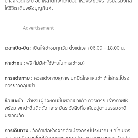
มาจังหวัดกระบี่ อย่าพลาดที่จะแวะเยือน ไหว้พระขอพร เสริมสิริมงคล
ให้ชีวิต เติมพลังบุญกันค่ะ
Advertisement
เวลาเปิด-ปิด
: เปิดให้เข้าชมทุกวัน ตั้งแต่เวลา 06.00 – 18.00 น.
ค่าเข้าชม
: ฟรี (ไม่มีค่าใช้จ่ายในการเข้าชม)
การแต่งกาย :
ควรแต่งกายสุภาพ ปกปิดไหล่และเข่า ถ้าใส่กระโปรง
ควรยาวคลุมเข่า
ข้อแนะนำ :
สำหรับผู้ที่จะเดินขึ้นยอดเขาแก้ว ควรเตรียมร่างกายให้
พร้อม พกน้ำดื่มติดตัว และระมัดระวังลิงที่อาศัยอยู่ตามธรรมชาติ
บริเวณวัด
การเดินทาง :
วัดถ้าเสือห่างจากตัวเมืองกระบี่ประมาณ 9 กิโลเมตร
สามารถเดินทางโดยใช้ถนนเพชรเกษม (ทางหลวงหมายเลข 4) แล้ว