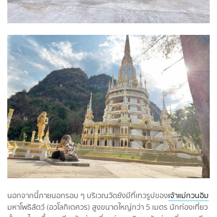
นอกจากนี้ภายนอกรอบ ๆ บริเวณวัดยังมีที่เทวรูปของ
เจ้าแม่กวนอิม
มหาโพธิสัตว์ (อวโลกิเตศวร) สูงขนาดใหญ่กว่า 5 เมตร นักท่องเที่ยว