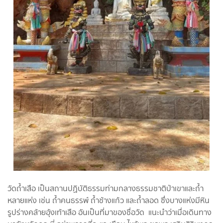
วัดถ้ำเสือ เป็นสถานปฏิบัติธรรมท่ามกลางธรรมชาติป่าเขาและถ้ำ
หลายแห่ง เช่น ถ้ำคนธรรพ์ ถ้ำช้างแก้ว และถ้ำลอด ซึ่งบางแห่งมีหิน
รูปร่างคล้ายอุ้งเท้าเสือ อันเป็นที่มาของชื่อวัด แนะนำว่าเมื่อเดินทาง