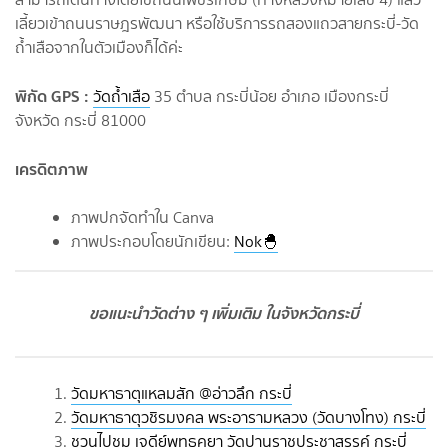
เลี้ยวเข้าถนนราษฎรพัฒนา หรือใช้บริการรถสองแถวสายกระบี่-วัด
ถ้ำเสือจากในตัวเมืองก็ได้ค่ะ
พิกัด GPS :
วัดถ้ำเสือ
35 ตำบล กระบี่น้อย อำเภอ เมืองกระบี่
จังหวัด กระบี่ 81000
เครดิตภาพ
ภาพปกจัดทำใน Canva
ภาพประกอบโดยนักเขียน:
Nok🐣
ขอแนะนำวัดต่าง ๆ เพิ่มเติม ในจังหวัดกระบี่
วัดมหาธาตุแหลมสัก @อ่าวลึก กระบี่
วัดมหาธาตุวชิรมงคล พระอารามหลวง (วัดบางโทง) กระบี่
ชวนไปชม เจดีย์พุทธคยา วัดปานุราชประชาสรรค์ กระบี่