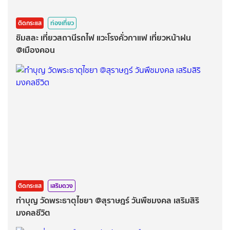
ติดกระแส
ท่องเที่ยว
ชิมสละ เที่ยวสถานีรถไฟ แวะโรงคั่วกาแฟ เที่ยวหน้าฝน
@เมืองคอน
ติดกระแส
เสริมดวง
ทำบุญ วัดพระธาตุไชยา @สุราษฎร์ วันพืชมงคล เสริมสิริ
มงคลชีวิต