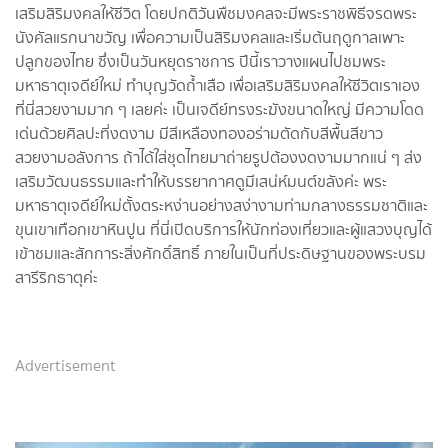
เสริมสิริมงคลให้ชีวิต โดยปกติวันพืชมงคลจะมีพระราชพิธีจรดพระ
นังคัลแรกนาขวัญ เพื่อความเป็นสิริมงคลและเริ่มต้นฤดูกาลเพาะ
ปลูกของไทย ซึ่งเป็นวันหยุดราชการ ปีนี้เราวางแผนไปชมพระ
มหาธาตุเจดีย์ใหม่ ทำบุญวัดถ้ำเสือ เพื่อเสริมสิริมงคลให้ชีวิตเราเอง
ที่นี่สวยงามมาก ๆ เลยค่ะ เป็นเจดีย์ทรงระฆังขนาดใหญ่ มีความโดด
เด่นด้วยศิลปะที่งดงาม มีสีเหลืองทองอร่ามตัดกับสีพื้นสีขาว
สวยงามอลังการ ถ้าได้ใส่ชุดไทยมาถ่ายรูปต้องงดงามมากแน่ ๆ ส่ง
เสริมวัฒนธรรมและทำให้บรรยากาศดูมีเสน่ห์มนต์ขลังค่ะ พระ
มหาธาตุเจดีย์ใหม่ตั้งตระหง่านอย่างสง่างามท่ามกลางธรรมชาติและ
ขุนเขาเทือกเขาหินปูน ที่นี่เปิดบริการให้นักท่องเที่ยวและผู้แสวงบุญได้
เข้าชมและสักการะสิ่งศักดิ์สิทธิ์ ภายในเป็นที่ประดิษฐานของพระบรม
สารีริกธาตุค่ะ
Advertisement