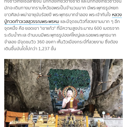
ทั้งชาวไทยเชื้อสายจีน นักท่องเที่ยวต่างชาติ และนักท่องเที่ยวชาวจีน
มักจะเดินทางมากราบไหว้ขอพรเป็นจำนวนมาก มีพระพุทธรูปหยก
ขาวศิลปะพม่าอายุนับร้อยปี พระพุทธบาทจำลอง พระเจ้าทันใจ
หลวง
ปู่ทวด
ท้าว
เวส
สุวรรณ
พระพรหม
และมีจุดชมวิวที่สวยงามมาก ๆ อีก
จุดหนึ่ง คือ ยอดเขา "เขาแก้ว" ที่มีความสูงประมาณ 600 เมตรจาก
ระดับน้ำทะเล ด้านบนมีพระพุทธรูปองค์ใหญ่และรอยพระพุทธบาท
จำลอง มีจุดชมวิว 360 องศา เห็นวิวเมืองกระบี่ที่สวยงาม ซึ่งต้อง
เดินขึ้นบันไดไปกว่า 1,237 ขั้น