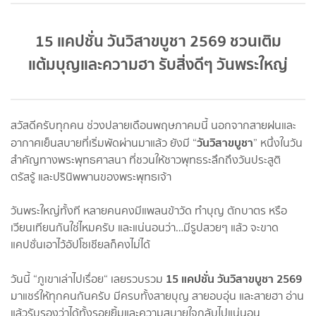
15 แคปชั่น วันวิสาขบูชา 2569 ชวนเติม
แต้มบุญและความฮา รับสิ่งดีๆ วันพระใหญ่
สวัสดีครับทุกคน ช่วงปลายเดือนพฤษภาคมนี้ นอกจากสายฝนและ
วันวิสาขบูชา
อากาศเย็นสบายที่เริ่มพัดผ่านมาแล้ว ยังมี “
” หนึ่งในวัน
สำคัญทางพระพุทธศาสนา ที่ชวนให้ชาวพุทธระลึกถึงวันประสูติ
ตรัสรู้ และปรินิพพานของพระพุทธเจ้า
วันพระใหญ่ทั้งที หลายคนคงมีแพลนข้าวัด ทำบุญ ตักบาตร หรือ
เวียนเทียนกันใช่ไหมครับ และแน่นอนว่า…มีรูปสวยๆ แล้ว จะขาด
แคปชั่นเอาไว้อัปโซเชียลก็คงไม่ได้
15 แคปชั่น วันวิสาขบูชา 2569
วันนี้ “ภูเขาเล่าไปเรื่อย“ เลยรวบรวม
มาแชร์ให้ทุกคนกันครับ มีครบทั้งสายบุญ สายอบอุ่น และสายฮา อ่าน
แล้วรับรองว่าได้ทั้งรอยยิ้มและความสบายใจกลับไปแน่นอน