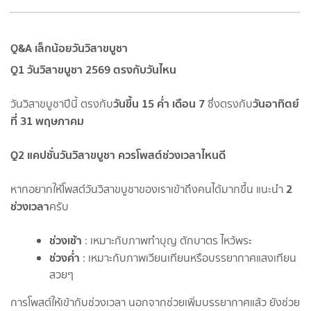
Q&A เล็กน้อยวันวิสาขบูชา
Q1 วันวิสาขบูชา 2569 ตรงกับวันไหน
วันขึ้น 15 ค่ำ เดือน 7
วันอาทิตย์
วันวิสาขบูชาปีนี้ ตรงกับ
ซึ่งตรงกับ
ที่ 31 พฤษภาคม
Q2 แคปชั่นวันวิสาขบูชา ควรโพสต์ช่วงเวลาไหนดี
2
หากอยากให้โพสต์วันวิสาขบูชาของเราเข้าถึงคนได้มากขึ้น แนะนำ
ช่วงเวลา
ครับ
ช่วงเช้า
: เหมาะกับภาพทำบุญ ตักบาตร ไหว้พระ
ช่วงค่ำ
: เหมาะกับภาพเวียนเทียนหรือบรรยากาศแสงเทียน
สวยๆ
การโพสต์ให้เข้ากับช่วงเวลา นอกจากช่วยเพิ่มบรรยากาศแล้ว ยังช่วย