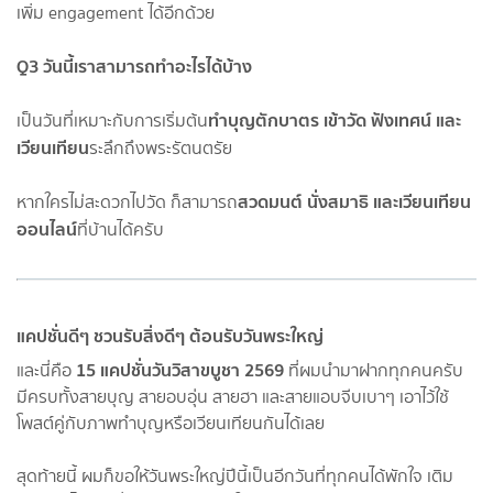
เพิ่ม engagement ได้อีกด้วย
Q3 วันนี้เราสามารถทำอะไรได้บ้าง
ทำบุญตักบาตร เข้าวัด ฟังเทศน์ และ
เป็นวันที่เหมาะกับการเริ่มต้น
เวียนเทียน
ระลึกถึงพระรัตนตรัย
สวดมนต์ นั่งสมาธิ และเวียนเทียน
หากใครไม่สะดวกไปวัด ก็สามารถ
ออนไลน์
ที่บ้านได้ครับ
แคปชั่นดีๆ ชวนรับสิ่งดีๆ ต้อนรับวันพระใหญ่
15 แคปชั่นวันวิสาขบูชา 2569
และนี่คือ
ที่ผมนำมาฝากทุกคนครับ
มีครบทั้งสายบุญ สายอบอุ่น สายฮา และสายแอบจีบเบาๆ เอาไว้ใช้
โพสต์คู่กับภาพทำบุญหรือเวียนเทียนกันได้เลย
สุดท้ายนี้ ผมก็ขอให้วันพระใหญ่ปีนี้เป็นอีกวันที่ทุกคนได้พักใจ เติม