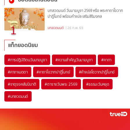
บทสวดมนต์ วันมาฆบูชา 2569 หรือ พระคาถาโอวาท
ปาฏิโมกข์ พร้อมคำแปล เสริมสิริมงคล
1
บทสวดมนต์
| 26 ก.พ. 69
แท็กยอดนิยม
#
การปฏิบัติตนวันมาฆบูชา
#
ความสำคัญวันมาฆบูชา
#
คาถา
#
คาถาเมตตา
#
คาถาโอวาทปาฏิโมกข์
#
คำแปลโอวาทปาฏิโมกข์
#
จาตุรงคสันนิบาติ
#
ตารางวันพระ 2569
#
ธรรมะวันหยุด
#
บทสวดมนต์