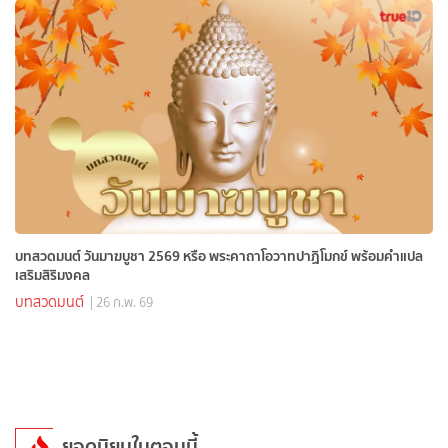
บทสวดมนต์ วันมาฆบูชา 2569 หรือ พระคาถาโอวาทปาฏิโมกข์ พร้อมคำแปล
เสริมสิริมงคล
บทสวดมนต์
| 26 ก.พ. 69
ยอดนิยมในตอนนี้