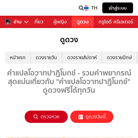
TH
เข้าสู่ระบบ
อาหาร
อ่าน
ท่องเที่ยว
ผู้หญิง
ดูดวง
ทรูไอดี ครีเอเตอร์
ดูดวง
หน้าแรก
ดวงรายวัน
ดวงรายสัปดาห์
ดวงรายปักษ์
คำแปลโอวาทปาฏิโมกข์ - รวมคำพยากรณ์
สุดแม่นเกี่ยวกับ "คำแปลโอวาทปาฏิโมกข์"
ดูดวงฟรีได้ทุกวัน
ตรวจหวย
ดูดวงวันนี้