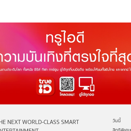
วันนี้
HE NEXT WORLD-CLASS SMART
NTERTAINMENT
สิทธิพิเศษ