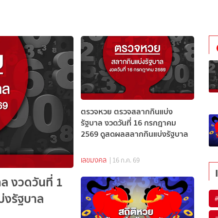
ตรวจหวย ตรวจสลากกินแบ่ง
รัฐบาล งวดวันที่ 16 กรกฎาคม
2569 ดูสดผลสลากกินแบ่งรัฐบาล
เลขมงคล
| 16 ก.ค. 69
 งวดวันที่ 1
่งรัฐบาล