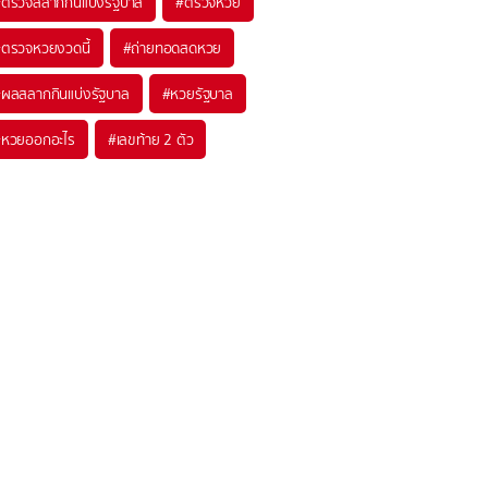
#
ตรวจสลากกินแบ่งรัฐบาล
#
ตรวจหวย
#
ตรวจหวยงวดนี้
#
ถ่ายทอดสดหวย
#
ผลสลากกินแบ่งรัฐบาล
#
หวยรัฐบาล
#
หวยออกอะไร
#
เลขท้าย 2 ตัว