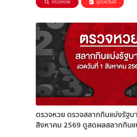
ตรวจหวย
ดูดวงวันนี้
ตรวจหวย ตรวจสลากกินแบ่งรัฐบาล
สิงหาคม 2569 ดูสดผลสลากกินแบ