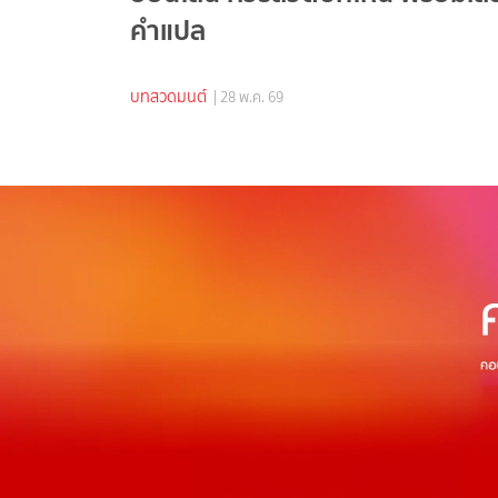
คำแปล
บทสวดมนต์
| 28 พ.ค. 69