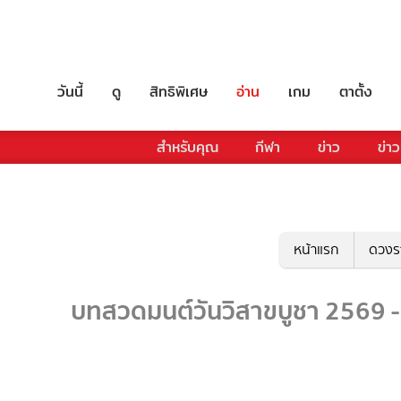
วันนี้
ดู
สิทธิพิเศษ
อ่าน
เกม
ตาตั้ง
สำหรับคุณ
กีฬา
ข่าว
ข่าว
หน้าแรก
ดวงร
บทสวดมนต์วันวิสาขบูชา 2569 -