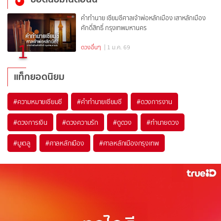
คำทำนาย เซียมซีศาลเจ้าพ่อหลักเมือง เสาหลักเมือง
ศักดิ์สิทธิ์ กรุงเทพมหานคร
1
ดวงอื่นๆ
| 1 ม.ค. 69
แท็กยอดนิยม
#
ความหมายเซียมซี
#
คำทำนายเซียมซี
#
ดวงการงาน
#
ดวงการเงิน
#
ดวงความรัก
#
ดูดวง
#
ทำนายดวง
#
มูเตลู
#
ศาลหลักเมือง
#
ศาลหลักเมืองกรุงเทพ