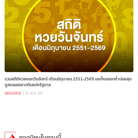
รวมสถิติหวยออกวันจันทร์ เดือนมิถุนายน 2551-2569 เลขไหนออกซ้ำบ่อยสุด
ดูสดผลสลากกินแบ่งรัฐบาล
เลขมงคล
| 31 พ.ค. 69
ยอดนิยมในตอนนี้