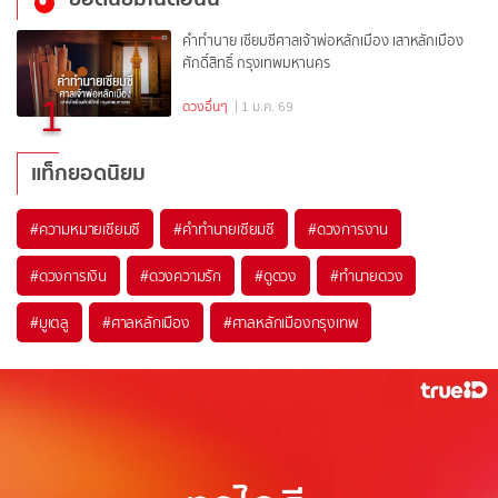
คำทำนาย เซียมซีศาลเจ้าพ่อหลักเมือง เสาหลักเมือง
ศักดิ์สิทธิ์ กรุงเทพมหานคร
1
ดวงอื่นๆ
| 1 ม.ค. 69
แท็กยอดนิยม
#
ความหมายเซียมซี
#
คำทำนายเซียมซี
#
ดวงการงาน
#
ดวงการเงิน
#
ดวงความรัก
#
ดูดวง
#
ทำนายดวง
#
มูเตลู
#
ศาลหลักเมือง
#
ศาลหลักเมืองกรุงเทพ