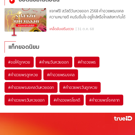
แจกฟรี! สวัสดีวันหวยออก 2568 คำอวยพรมงคล
ความหมายดี คนรับชื่นใจ อยู่ใกล้หรือไกลส่งหากันได้
1
เคล็ดลับเสริมดวง
| 31 ต.ค. 68
แท็กยอดนิยม
#
ขอให้ถูกหวย
#
คำคมวันหวยออก
#
คำอวยพร
#
คำอวยพรถูกหวย
#
คำอวยพรมงคล
#
คำอวยพรมงคลวันหวยออก
#
คำอวยพรวันถูกหวย
#
คำอวยพรวันหวยออก
#
คำอวยพรโชคดี
#
คำอวยพรโชคลาภ