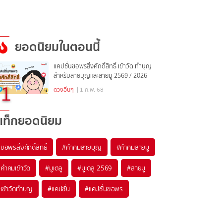
ยอดนิยมในตอนนี้
แคปชั่นขอพรสิ่งศักดิ์สิทธิ์ เข้าวัด ทำบุญ
สำหรับสายบุญและสายมู 2569 / 2026
1
ดวงอื่นๆ
| 1 ก.พ. 68
แท็กยอดนิยม
#
ขอพรสิ่งศักดิ์สิทธิ์
#
คำคมสายบุญ
#
คำคมสายมู
#
คำคมเข้าวัด
#
มูเตลู
#
มูเตลู 2569
#
สายมู
#
เข้าวัดทำบุญ
#
แคปชั่น
#
แคปชั่นขอพร