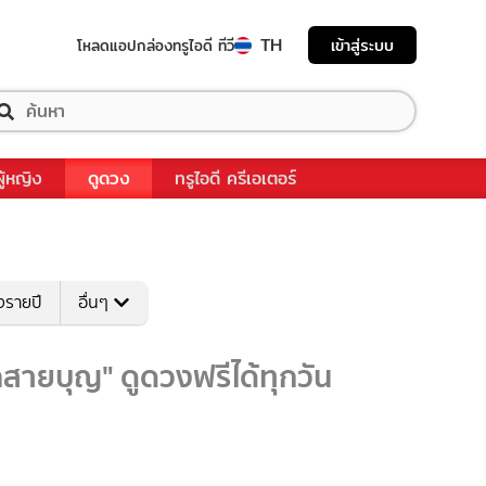
TH
เข้าสู่ระบบ
โหลดแอป
กล่องทรูไอดี ทีวี
ผู้หญิง
ดูดวง
ทรูไอดี ครีเอเตอร์
งรายปี
อื่นๆ
สายบุญ" ดูดวงฟรีได้ทุกวัน