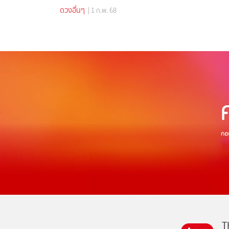
ดวงอื่นๆ
| 1 ก.พ. 68
T