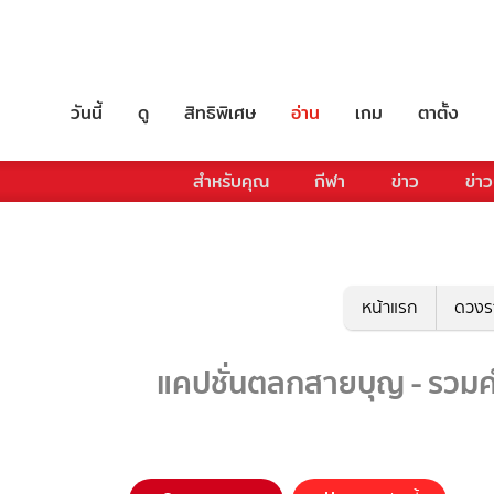
วันนี้
ดู
สิทธิพิเศษ
อ่าน
เกม
ตาตั้ง
สำหรับคุณ
กีฬา
ข่าว
ข่าว
หน้าแรก
ดวงร
แคปชั่นตลกสายบุญ - รวมคำ