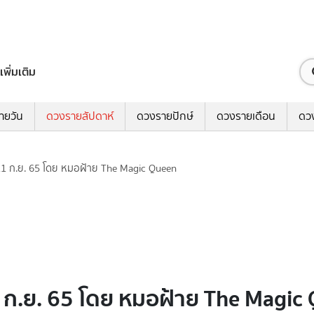
เพิ่มเติม
ายวัน
ดวงรายสัปดาห์
ดวงรายปักษ์
ดวงรายเดือน
ดว
 11 ก.ย. 65 โดย หมอฝ้าย The Magic Queen
1 ก.ย. 65 โดย หมอฝ้าย The Magic