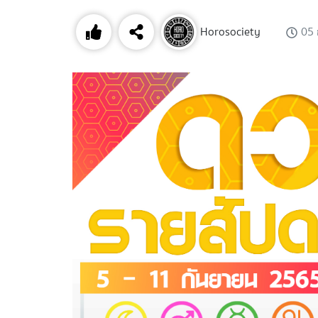
Horosociety
05 