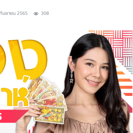
กันยายน 2565
308