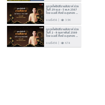
ทิพยเนตร
ดูดวงไพ่ยิปซีรายสัปดาห์ ช่วง
วันที่ 29 เม.ย - 5 พ.ค 2567
โดย อ.เมธี ศิษย์ อ.ขุนทอง ณ
อยุธยา
อ.เมธี456
3.9K
ดูดวงไพ่ยิปซีรายสัปดาห์ ช่วง
วันที่ 2 - 8 กุมภาพันธ์ 2569
โดย อ.เมธี ศิษย์ อ.ขุนทอง ณ
อยุธยา
อ.เมธี456
674