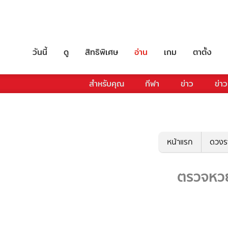
วันนี้
ดู
สิทธิพิเศษ
อ่าน
เกม
ตาตั้ง
สำหรับคุณ
กีฬา
ข่าว
ข่าว
หน้าแรก
ดวงร
ตรวจหวย