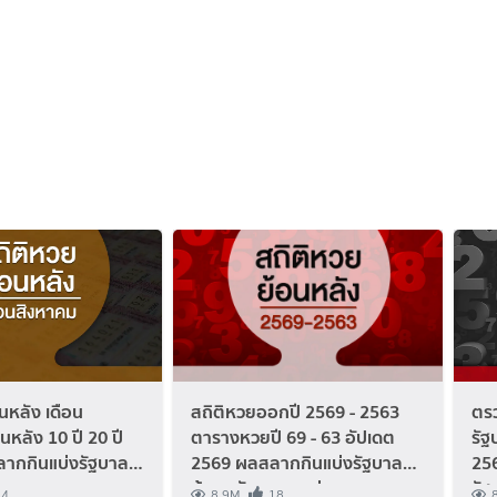
นหลัง เดือน
สถิติหวยออกปี 2569 - 2563
ตร
นหลัง 10 ปี 20 ปี
ตารางหวยปี 69 - 63 อัปเดต
รัฐ
สลากกินแบ่งรัฐบาล
2569 ผลสลากกินแบ่งรัฐบาล
25
ย้อนหลังและงวดล่าสุด
รัฐ
4
8.9M
18