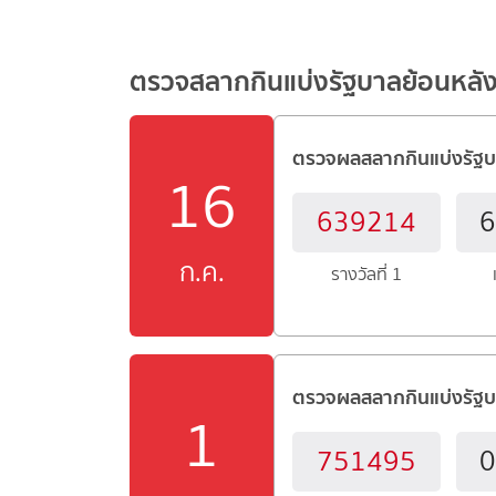
ตรวจสลากกินแบ่งรัฐบาลย้อนหลั
ตรวจผลสลากกินแบ่งรัฐบ
16
639214
6
ก.ค.
รางวัลที่ 1
ตรวจผลสลากกินแบ่งรัฐบ
1
751495
0