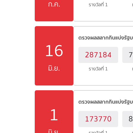
ก.ค.
รางวัลที่ 1
ตรวจผลสลากกินแบ่งรัฐบ
16
287184
7
มิ.ย.
รางวัลที่ 1
ตรวจผลสลากกินแบ่งรัฐบ
1
173770
8
มิ.ย.
รางวัลที่ 1