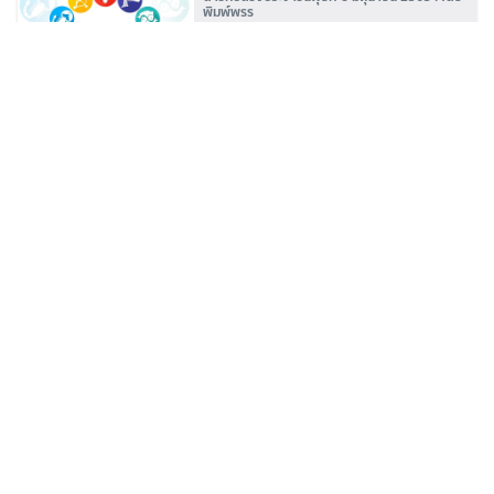
พิมพ์พรร
มติชน
'หมอเค้ก' ชี้ ผู้หญิงเก่ง แกร่ง และเข้มแข็ง ต้องยก
ให้ 4 ราศีนี้เลย
มติชน
ดาวกับดวง ประจำวันอังคารที่ 7 มิถุนายน 2565 :
โดย พิมพ์พรร
มติชน
เช็กเลย คนเกิด 4 วันนี้เตรียมตัวปัง การค้าจะ
รุ่งโรจน์-งานได้เลื่อนขั้น
มติชน
บทความที่เกี่ยวข้อง