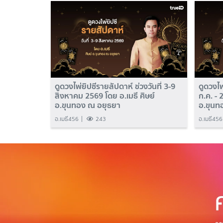
ดูดวงไพ่ยิปซีรายสัปดาห์ ช่วงวันที่ 3-9
ดูดวงไพ
สิงหาคม 2569 โดย อ.เมธี ศิษย์
ก.ค. - 
อ.ขุนทอง ณ อยุธยา
อ.ขุนท
อ.เมธี456
243
อ.เมธี456