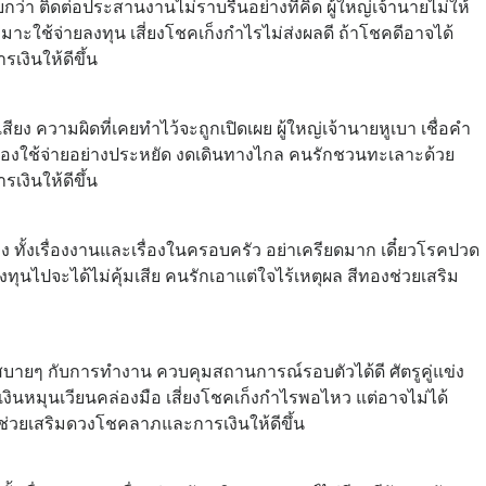
า ติดต่อประสานงานไม่ราบรื่นอย่างที่คิด ผู้ใหญ่เจ้านายไม่ให้
หมาะใช้จ่ายลงทุน เสี่ยงโชคเก็งกำไรไม่ส่งผลดี ถ้าโชคดีอาจได้
งินให้ดีขึ้น
ียง ความผิดที่เคยทำไว้จะถูกเปิดเผย ผู้ใหญ่เจ้านายหูเบา เชื่อคำ
ยังต้องใช้จ่ายอย่างประหยัด งดเดินทางไกล คนรักชวนทะเลาะด้วย
เงินให้ดีขึ้น
 ทั้งเรื่องงานและเรื่องในครอบครัว อย่าเครียดมาก เดี๋ยวโรคปวด
ลงทุนไปจะได้ไม่คุ้มเสีย คนรักเอาแต่ใจไร้เหตุผล สีทองช่วยเสริม
บายๆ กับการทำงาน ควบคุมสถานการณ์รอบตัวได้ดี ศัตรูคู่แข่ง
รเงินหมุนเวียนคล่องมือ เสี่ยงโชคเก็งกำไรพอไหว แต่อาจไม่ได้
งช่วยเสริมดวงโชคลาภและการเงินให้ดีขึ้น