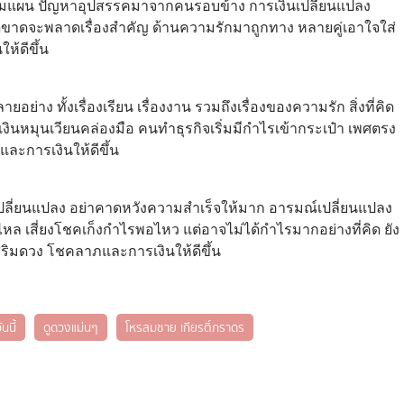
ไปตามแผน ปัญหาอุปสรรคมาจากคนรอบข้าง การเงินเปลี่ยนแปลง
ด็ดขาดจะพลาดเรื่องสำคัญ ด้านความรักมาถูกทาง หลายคู่เอาใจใส่
ห้ดีขึ้น
ง ทั้งเรื่องเรียน เรื่องงาน รวมถึงเรื่องของความรัก สิ่งที่คิด
งินหมุนเวียนคล่องมือ คนทำธุรกิจเริ่มมีกำไรเข้ากระเป๋า เพศตรง
ะการเงินให้ดีขึ้น
ปลี่ยนแปลง อย่าคาดหวังความสำเร็จให้มาก อารมณ์เปลี่ยนแปลง
ไหล เสี่ยงโชคเก็งกำไรพอไหว แต่อาจไม่ได้กำไรมากอย่างที่คิด ยัง
สริมดวง โชคลาภและการเงินให้ดีขึ้น
นนี้
ดูดวงแม่นๆ
โหรสมชาย เกียรติ์ภราดร