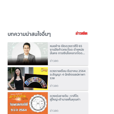
บทความน่าสนใจอื่นๆ
หมอช้าง เปิดดวงราศีปี 65
งานปังก้าวกระโดด ตำแหน่ง
มั่นคง การเงินโชคลาภโดด
เด่น
ข่าวสด
ดวงรายเดือน ธันวาคม 2564
อ.ชัญญา 4 นักษัตรเสน่หาพา
รวย
ข่าวสด
ดวงเด่นรายวัน : ราศีใด
ผู้ใหญ่-เจ้านายเห็นคุณค่า
ข่าวสด