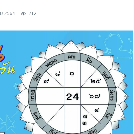
คม 2564
212