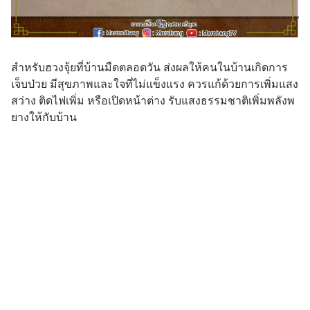
สำหรับฮวงจุ้ยที่บ้านมืดตลอดวัน ส่งผลให้คนในบ้านเกิดการ
เจ็บป่วย มีสุขภาพและใจที่ไม่แข็งแรง ควรแก้ด้วยการเพิ่มแสง
สว่าง ติดไฟเพิ่ม หรือเปิดหน้าต่าง รับแสงธรรมชาติเพิ่มพลังพ
ยางให้กับบ้าน
Tags
ดวง
หมอช้าง
ฮวงจุ้ย
บทความน่าสนใจอื่นๆ
ดวงวันจันทร์ที่ 21 ธันวาคม 2563 ราศีใดจะมี
ผู้ใหญ่อุปถัมภ์การงาน ราศีใดจะมีโชคในทิศตะวัน
ตก
ข่าวสด