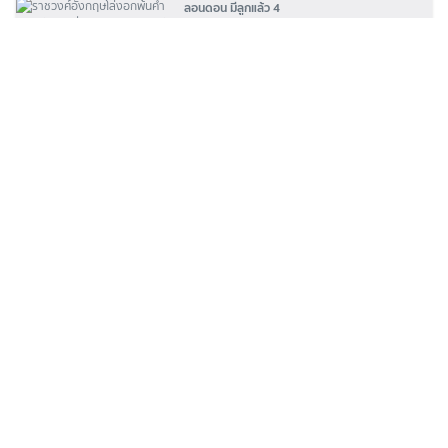
ลอนดอน มีลูกแล้ว 4
ไทยรัฐ
สาวกัมพูชาสุดกลั้น คลอดลูกชายคาบ้านเช่า กู้ภัย
ศรีราชาช่วยนำส่งรพ.
ไทยรัฐ
คลอดแล้ว เผยโฉมลูกแฝด "โซระ อาโออิ"
ไทยรัฐ
คุณแม่วัย 24 ปี ปวดท้องหนักทนไม่ไหว คลอด
ลูกชาย บนรถกู้ชีพ
ไทยรัฐ
บทความที่เกี่ยวข้อง