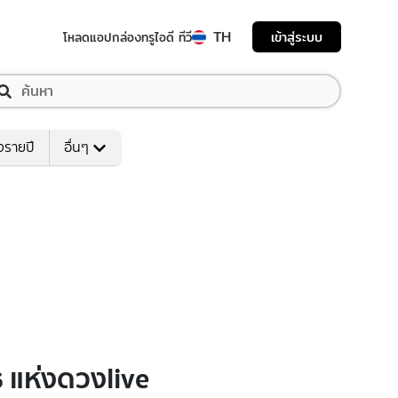
TH
เข้าสู่ระบบ
โหลดแอป
กล่องทรูไอดี ทีวี
งรายปี
อื่นๆ
 แห่งดวงlive