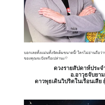
บอกเลยทั้งเเม่นทั้งจัดเต็มขนาดนี้! ใครไม่อ่านถือว
ของคุณจะปังหรือเปล่านะ!?
ดวงรายสัปดาห์ประจำว
อ.อาวุธจับยามส
ดาวพุธเดินวิปริตในเรือนเสีย