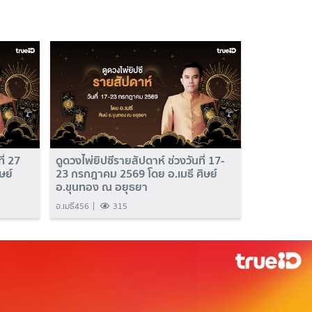
ี่ 27
ดูดวงไพ่ยิปซีรายสัปดาห์ ช่วงวันที่ 17-
ษย์
23 กรกฎาคม 2569 โดย อ.เมธี ศิษย์
อ.ขุนทอง ณ อยุธยา
อ.เมธี456
315