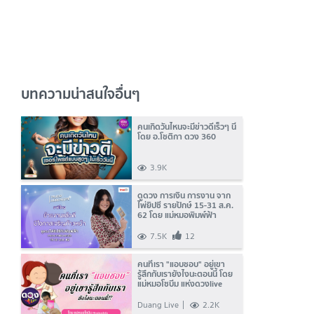
บทความน่าสนใจอื่นๆ
คนเกิดวันไหนจะมีข่าวดีเร็วๆ นี้
โดย อ.โชติกา ดวง 360
3.9K
ดูดวง การเงิน การงาน จาก
ไพ่ยิปซี รายปักษ์ 15-31 ส.ค.
62 โดย แม่หมอพิมพ์ฟ้า
7.5K
12
คนที่เรา "แอบชอบ" อยู่เขา
รู้สึกกับเรายังไงนะตอนนี้ โดย
แม่หมอโซบีม แห่งดวงlive
Duang Live
2.2K