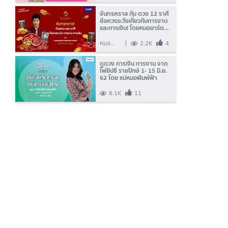
จันทรคราส กับ ดวง 12 ราศี
ข้อควรระวังเกี่ยวกับการงาน
และการเงิน! โดยหมออาร์ต
คเณชาพยากรณ์ ดูดวงไพ่
พระพิฆเนศ
หมอ
2.2K
4
อาร์ต
คเณชา
ดูดวง การเงิน การงาน จาก
ไพ่ยิปซี รายปักษ์ 1- 15 มิ.ย.
พยากรณ์
62 โดย แม่หมอพิมพ์ฟ้า
ดูดวงไพ่
พระ
8.1K
11
พิฆเนศ