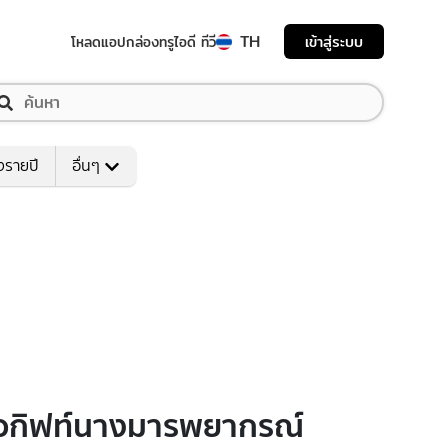
TH
เข้าสู่ระบบ
โหลดแอป
กล่องทรูไอดี ทีวี
งรายปี
อื่นๆ
y หมอกิฟท์นางมารพยากรณ์