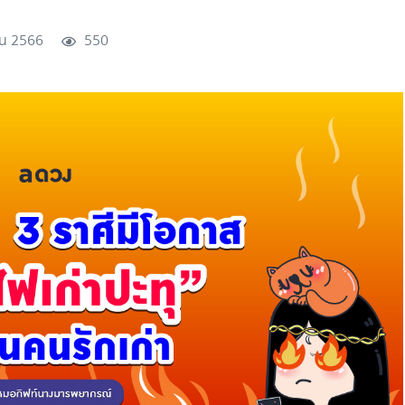
ยน 2566
550