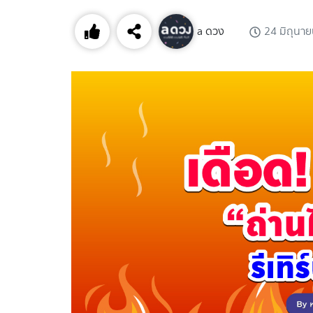
a ดวง
24 มิถุนา