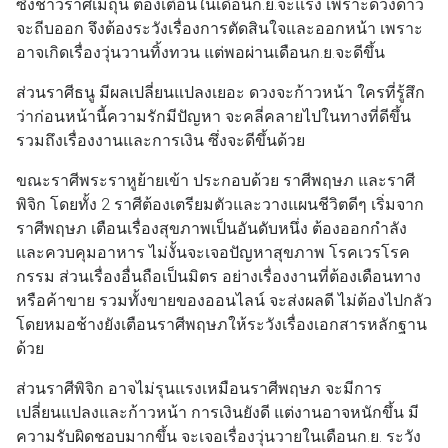
ซึ่งชาวราศีเมถุน ต้องเตือนในเดือนก.ย.จะแรง เพราะดวงดาว
จะถีบออก จึงต้องระวังเรื่องการตัดสินใจและออกหน้า เพราะ
อาจเกิดเรื่องวุ่นวานทิ้งทวน แต่พอผ่านเดือนก.ย.จะดีขึ้น
ส่วนราศีธนู มีผลเปลี่ยนแปลงเยอะ ดวงจะก้าวหน้า ใครที่รู้สึก
ว่าก่อนหน้านี้ความรักมีปัญหา จะคลี่คลายไปในทางที่ดีขึ้น
รวมถึงเรื่องงานและการเงิน ซึ่งจะดีขึ้นด้วย
ขณะราศีพระราหูย้ายเข้า ประกอบด้วย ราศีพฤษภ และราศี
พิจิก โดยทั้ง 2 ราศีต้องเตรียมตัวและวางแผนชีวิตดีๆ เริ่มจาก
ราศีพฤษภ เตือนเรื่องสุขภาพเป็นอันดับหนึ่ง ต้องออกกำลัง
และควบคุมอาหาร ไม่งั้นจะเจอปัญหาสุขภาพ โรคเวรโรค
กรรม ส่วนเรื่องอื่นถือเป็นมิตร อย่างเรื่องงานที่ต้องเดือนทาง
หรือค้าขาย รวมทั้งขายของออนไลน์ จะส่งผลดี ไม่ต้องไปกลัว
โดยหมอช้างยังเตือนราศีพฤษภให้ระวังเรื่องเอกสารหลักฐาน
ด้วย
ส่วนราศีพิจิก อาจไม่รุนแรงเหมือนราศีพฤษภ จะมีการ
เปลี่ยนแปลงและก้าวหน้า การเงินยังดี แต่งานอาจหนักขึ้น มี
ความรับผิดชอบมากขึ้น จะเจอเรื่องวุ่นวายในเดือนก.ย. ระวัง