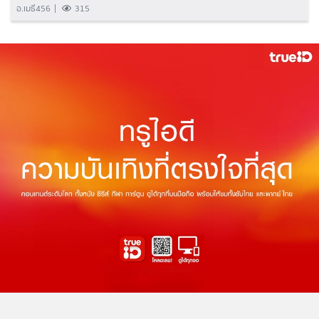
อ.เมธี456
315