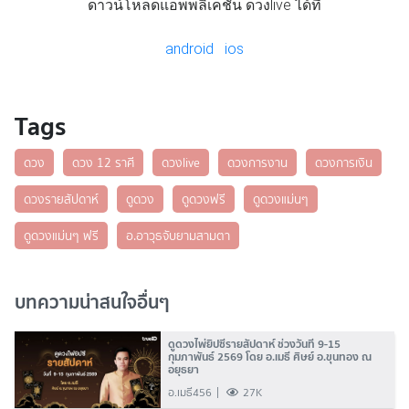
ดาวน์โหลดแอพพลิเคชั่น ดวงlive ได้ที่
android
ios
Tags
ดวง
ดวง 12 ราศี
ดวงlive
ดวงการงาน
ดวงการเงิน
ดวงรายสัปดาห์
ดูดวง
ดูดวงฟรี
ดูดวงแม่นๆ
ดูดวงแม่นๆ ฟรี
อ.อาวุธจับยามสามตา
บทความน่าสนใจอื่นๆ
ดูดวงไพ่ยิปซีรายสัปดาห์ ช่วงวันที่ 9-15
กุมภาพันธ์ 2569 โดย อ.เมธี ศิษย์ อ.ขุนทอง ณ
อยุธยา
อ.เมธี456
27K