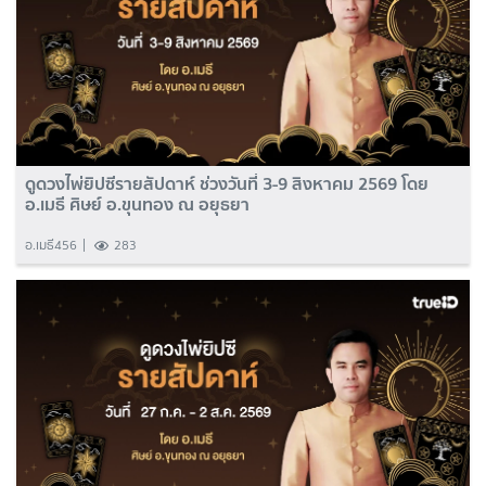
ดูดวงไพ่ยิปซีรายสัปดาห์ ช่วงวันที่ 3-9 สิงหาคม 2569 โดย
อ.เมธี ศิษย์ อ.ขุนทอง ณ อยุธยา
อ.เมธี456
283