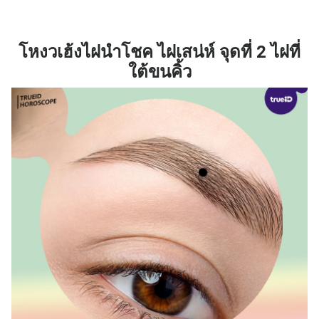
โหงวเฮ้งไฝนำโชค ไฝเสน่ห์ จุดที่ 2 ไฝที่
ใต้ขนคิ้ว