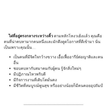
ไฝที่อยู่ตรงกลางระหว่างคิ้ว
ตามหลักโหงวเฮ้งแล้ว คุณคือ
คนที่น่าคบหามากคนหนึ่งและมักดึงดูดโอกาสที่ดีเข้ามา นั่น
เป็นเพราะคุณนั้น.....
เป็นคนที่มีจิตใจกว้างขวาง เอื้อเฟื้ออารีย์ต่อญาติและคน
อื่น
ชอบคบหากับสมาคมกับผู้คน รู้จักสิ่งใหม่ๆ
มีปฏิภาณไหวพริบดี
มีกิจการงานที่เติบโตมั่นคง
มีชีวิตที่สมบูรณ์พูนสุข หรืออย่างน้อยก็มีคนคอยอุปถัมป์
--------------------------------------------------