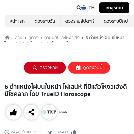
TH
เข้าสู่ระบบ
หน้าแรก
ดวงรายวัน
ดวงรายสัปดาห์
ดวงรายปักษ์
อ่าน
ดูดวง
ทายนิสัยและโหงวเฮ้ง
6 ตำแหน่งไฝบนใบหน้า
ไฝเสน่ห์ ที่มีแล้วโหงวเฮ้งดี มีโชคลาภ โดย TrueID Horoscope
ตรวจหวย
ดูดวงวันนี้
6 ตำแหน่งไฝบนใบหน้า ไฝเสน่ห์ ที่มีแล้วโหงวเฮ้งดี
มีโชคลาภ โดย TrueID Horoscope
Torah
132,433
5
24 พฤศจิกายน 2566