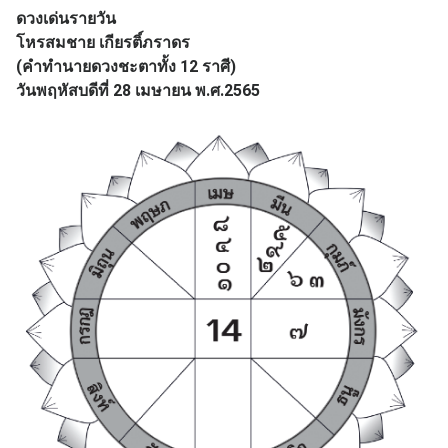
ดวงเด่นรายวัน
โหรสมชาย เกียรติ์ภราดร
(คำทำนายดวงชะตาทั้ง 12 ราศี)
วันพฤหัสบดีที่ 28 เมษายน พ.ศ.2565