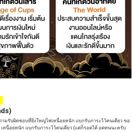
์
nds)
วามรับผิดชอบที่ยิ่งใหญ่ไพ่เหนื่อยหนัก เเบกรับภาระไว้คนเดียว ขอ
 เหนื่อยหนัก เเบกรับภาระไว้คนเดียว (เเต่ก็รอดได้ อดทนนะครับ