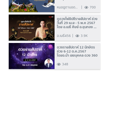
หมอดูตาบอดทิพยเนตร
หมอดูตาบอด
700
ทิพยเนตร
ดูดวงไพ่ยิปซีรายสัปดาห์ ช่วง
วันที่ 29 เม.ย - 5 พ.ค 2567
โดย อ.เมธี ศิษย์ อ.ขุนทอง ณ
อยุธยา
อ.เมธี456
3.9K
ดวงรายสัปดาห์ 12 นักษัตร
ช่วง 6-12 ต.ค.2567
โดยอ.นำ เสขบุคคล ดวง 360
348