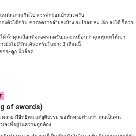
านหนักมากเกินไป ควรพักผ่อนบ้างนะครับ
คองตัวได้ครับ..ควรลดรายจ่ายลงบ้าง อะไรลด ละ เลิก ลงได้ ก็ควร
ได้ ถ้าคุณเลือกที่จะอดทนครับ..เเละเหมือนว่าคุณทุ่มเทให้เขา
ยังไม่มีรักเเท้นะครับในช่วง 3 เดือนนี้
อกระดูก นิ้วล็อค
าร
ng of swords)
่อมคลาย มีอิทธิพล แต่ยุติธรรม ขอทักทายท่านว่า..คุณเป็นคน
ตัวเองที่อยู่ในความถูกต้อง