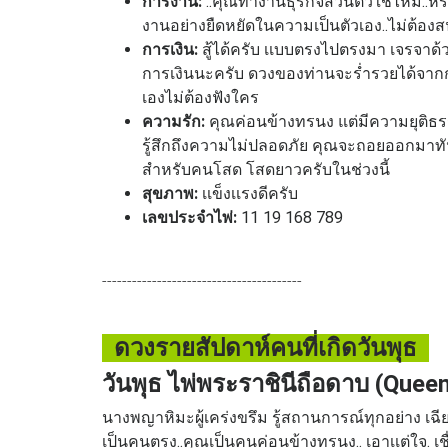
การงาน:
..คุณทำงานธุรกิจส่วนตัวใช่ไหม..หร
งานอย่างยืดหยัดในความเป็นตัวเอง..ไม่ต้องสน
การเงิน:
สู้ได้ครับ เเบบตรงไปตรงมา เจรจาด
การเงินนะครับ ดวงของท่านจะร่ำรวยได้จากกา
เองไม่ต้องฟังใคร
ความรัก:
คุณค่อนข้างทรนง แต่มีความยุติธรร
รู้สึกถึงความไม่ปลอดภัย คุณจะถอยออกมาทันท
สำหรับคนโสด โสดยาวครับในช่วงนี้
สุขภาพ:
เเข็งเเรงดีครับ
เลขประจำไพ่:
11 19 168 789
----------------------------------------
ดวงรายสัปดาห์คนที่เกิดวันพุธ
วันพุธ ไพ่พระราชินีถือดาบ (Quee
นางพญาหิมะผู้เคร่งขรึม รู้สถานการณ์ทุกอย่าง เ
เป็นคนตรง..คุณเป็นคนค่อนข้างทรนง.. เอาเเต่ใจ. เช