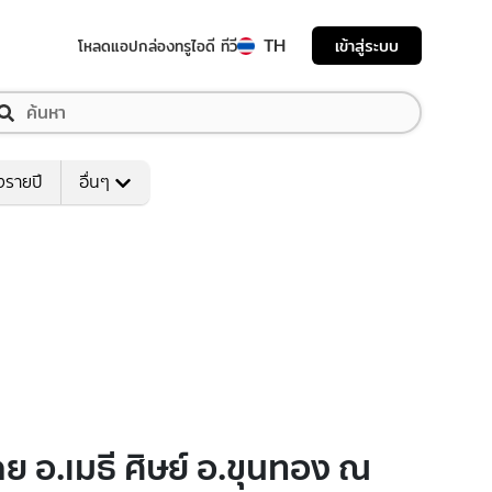
TH
เข้าสู่ระบบ
โหลดแอป
กล่องทรูไอดี ทีวี
งรายปี
อื่นๆ
ย อ.เมธี ศิษย์ อ.ขุนทอง ณ