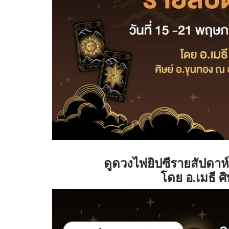
ดูดวงไพ่ยิปซีรายสัปดาห
โดย อ.เมธี ศ