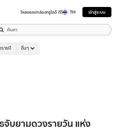
TH
เข้าสู่ระบบ
โหลดแอป
กล่องทรูไอดี ทีวี
งรายปี
อื่นๆ
ุธจับยามดวงรายวัน แห่ง