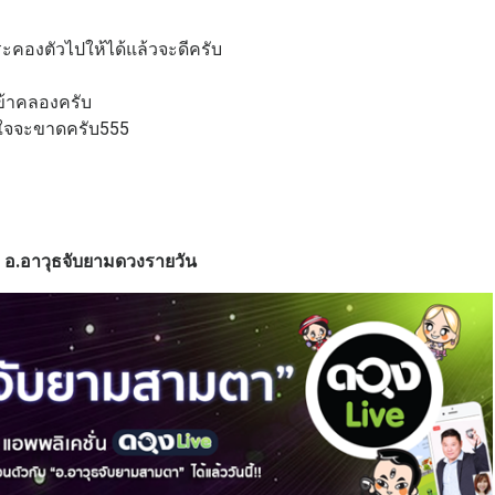
ะคองตัวไปให้ได้แล้วจะดีครับ
บ
ข้าคลองครับ
ได้ใจจะขาดครับ555
อ.อาวุธจับยามดวงรายวัน