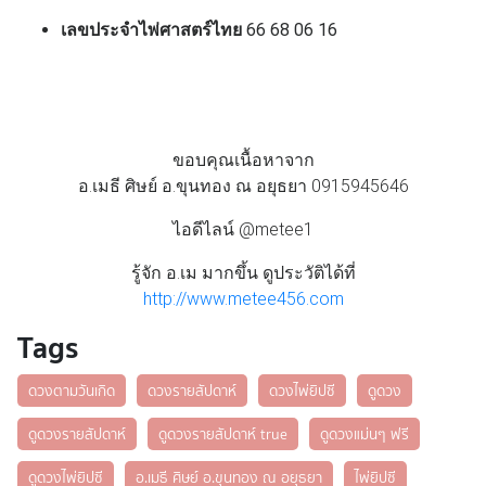
เลขประจำไพ่ศาสตร์ไทย
66 68 06 16
ขอบคุณเนื้อหาจาก
อ.เมธี ศิษย์ อ.ขุนทอง ณ อยุธยา 0915945646
ไอดีไลน์ @metee1
รู้จัก อ.เม มากขึ้น ดูประวัติได้ที่
http://www.metee456.com
Tags
ดวงตามวันเกิด
ดวงรายสัปดาห์
ดวงไพ่ยิปซี
ดูดวง
ดูดวงรายสัปดาห์
ดูดวงรายสัปดาห์ true
ดูดวงแม่นๆ ฟรี
ดูดวงไพ่ยิปซี
อ.เมธี ศิษย์ อ.ขุนทอง ณ อยุธยา
ไพ่ยิปซี