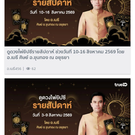
ดูดวงไพ่ยิปซีรายสัปดาห์ ช่วงวันที่ 10-16 สิงหาคม 2569 โดย
อ.เมธี ศิษย์ อ.ขุนทอง ณ อยุธยา
อ.เมธี456
62