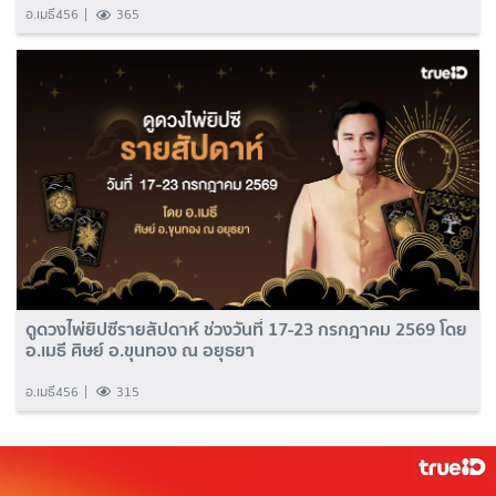
อ.เมธี456
365
ดูดวงไพ่ยิปซีรายสัปดาห์ ช่วงวันที่ 17-23 กรกฎาคม 2569 โดย
อ.เมธี ศิษย์ อ.ขุนทอง ณ อยุธยา
อ.เมธี456
315