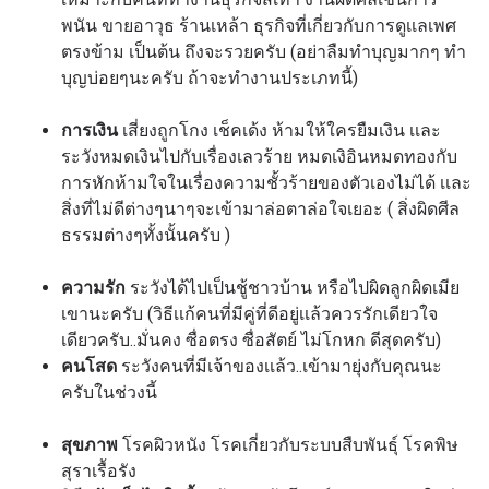
พนัน ขายอาวุธ ร้านเหล้า ธุรกิจที่เกี่ยวกับการดูเเลเพศ
ตรงข้าม เป็นต้น ถึงจะรวยครับ (อย่าลืมทำบุญมากๆ ทำ
บุญบ่อยๆนะครับ ถ้าจะทำงานประเภทนี้)
การเงิน
เสี่ยงถูกโกง เช็คเด้ง ห้ามให้ใครยืมเงิน เเละ
ระวังหมดเงินไปกับเรื่องเลวร้าย หมดเงิอินหมดทองกับ
การหักห้ามใจในเรื่องความชั้วร้ายของตัวเองไม่ได้ เเละ
สิ่งที่ไม่ดีต่างๆนาๆจะเข้ามาล่อตาล่อใจเยอะ ( สิ่งผิดศีล
ธรรมต่างๆทั้งนั้นครับ )
ความรัก
ระวังได้ไปเป็นชู้ชาวบ้าน หรือไปผิดลูกผิดเมีย
เขานะครับ (วิธีเเก้คนที่มีคู่ที่ดีอยู่เเล้วควรรักเดียวใจ
เดียวครับ..มั่นคง ซื่อตรง ซื่อสัตย์ ไม่โกหก ดีสุดครับ)
คนโสด
ระวังคนที่มีเจ้าของเเล้ว..เข้ามายุ่งกับคุณนะ
ครับในช่วงนี้
สุขภาพ
โรคผิวหนัง โรคเกี่ยวกับระบบสืบพันธุ์ โรคพิษ
สุราเรื้อรัง