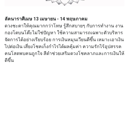
ลัคนาราศีเมษ 13 เมษายน - 14 พฤษภาคม
ดวงชะตาให้คุณมากกว่าโทษ รู้สึกสบายๆ กับการทำงาน งาน
กองโตบนโต๊ะไม่ใช่ปัญหา ใช้ความสามารถเฉพาะตัวบริหาร
จัดการได้อย่างเรียบร้อย การเงินหมุนเวียนดีขึ้น เหมาะเอาเงิน
ไปต่อเงิน เสี่ยงโชคเก็งกำไรได้ผลคุ้มค่า ความรักไร้อุปสรรค
คนโสดพบคนถูกใจ สีดำช่วยเสริมดวงโชคลาภและการเงินให้
ดีขึ้น