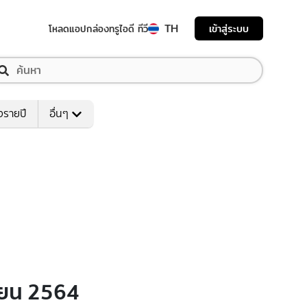
TH
เข้าสู่ระบบ
โหลดแอป
กล่องทรูไอดี ทีวี
งรายปี
อื่นๆ
ษายน 2564