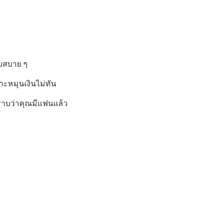
บสบาย ๆ
าะหมุนเงินไม่ทัน
ราบว่าคุณมีแฟนแล้ว