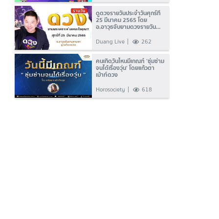
ดูดวงรายวันประจำวันศุกร์ที่
25 มีนาคม 2565 โดย
อ.อาวุธจับยามดวงรายวัน
แห่งดวงLive
Duang Live
262
คนเกิดวันไหนมีเกณฑ์ ‘ซุ่มซ่าม
จนได้เรื่องวุ่น’ โดยแก้วตา
เม้าท์ดวง
Horosociety
618