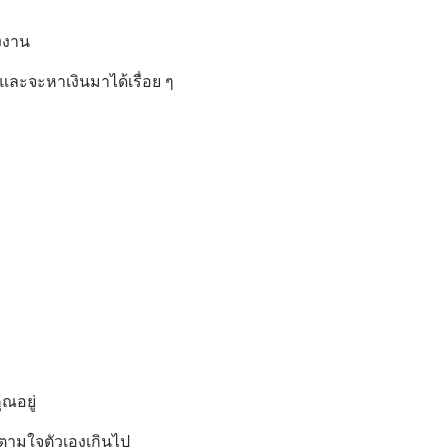
องงาน
อ และจะหาเงินมาได้เรื่อย ๆ
ุณอยู่
งตามใจตัวเองเกินไป