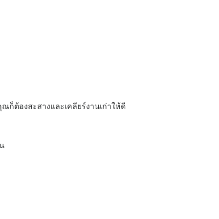
ุณก็ต้องสะสางและเคลียร์งานเก่าให้ดี
ัน