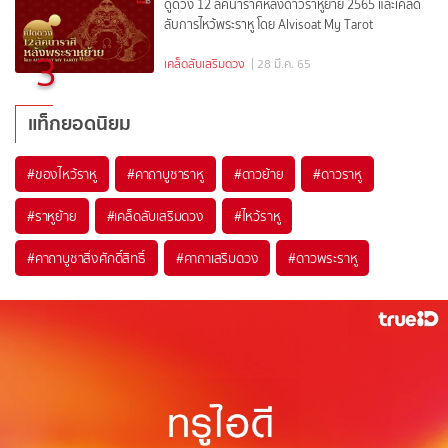
ดูดวง 12 ลัคนาราศีหลังดาวราหูย้าย 2565 และเคล็ด
ลับการไหว้พระราหู โดย Alvisoat My Tarot
3
เคล็ดลับเสริมดวง
| 28 มี.ค. 65
แท็กยอดนิยม
#
ของไหว้ราหู
#
คาถาบูชาราหู
#
ดาวย้าย
#
ดาวราหู
#
ราหูย้าย
#
เคล็ดลับเสริมดวง
#
ไหว้ราหู
#
คาถาบูชาสิ่งศักดิ์สิทธิ์
#
คาถาเสริมดวง
#
ดาวพระราหู