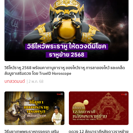
วิธีไหว้ราหู 2568 พร้อมคาถาบูชาราหู ของไหว้ราหู การลาของไหว้ และเคล็ด
ลับบูชาเสริมดวง โดย TrueID Horoscope
บทสวดมนต์
| 2 พ.ค. 68
วิธีบูชาเทพพระราหูทรงครุฑ เสริม
ดูดวง 12 ลัคนาราศีหลังดาวราหูย้าย