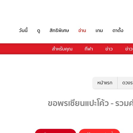
วันนี้
ดู
สิทธิพิเศษ
อ่าน
เกม
ตาตั้ง
สำหรับคุณ
กีฬา
ข่าว
ข่าว
หน้าแรก
ดวงร
ขอพรเซียนแปะโค้ว - รวมค