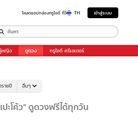
TH
เข้าสู่ระบบ
โหลดแอป
กล่องทรูไอดี ทีวี
ผู้หญิง
ดูดวง
ทรูไอดี ครีเอเตอร์
งรายปี
อื่นๆ
ะโค้ว" ดูดวงฟรีได้ทุกวัน