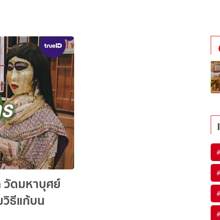
 วัดมหาบุศย์
มวิธีแก้บน