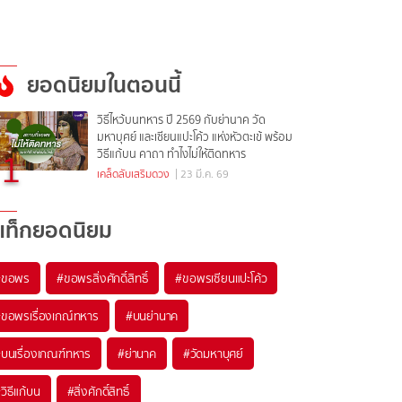
ยอดนิยมในตอนนี้
วิธีไหว้บนทหาร ปี 2569 กับย่านาค วัด
มหาบุศย์ และเซียนแปะโค้ว แห่งหัวตะเข้ พร้อม
1
วิธีแก้บน คาถา ทำไงไม่ให้ติดทหาร
เคล็ดลับเสริมดวง
| 23 มี.ค. 69
แท็กยอดนิยม
#
ขอพร
#
ขอพรสิ่งศักดิ์สิทธิ์
#
ขอพรเซียนแปะโค้ว
#
ขอพรเรื่องเกณ์ทหาร
#
บนย่านาค
#
บนเรื่องเกณฑ์ทหาร
#
ย่านาค
#
วัดมหาบุศย์
#
วิธีแก้บน
#
สิ่งศักดิ์สิทธิ์