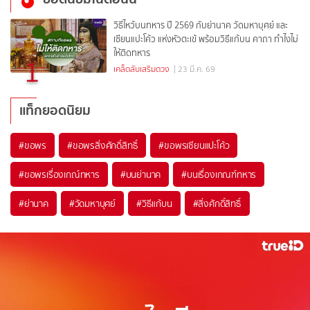
วิธีไหว้บนทหาร ปี 2569 กับย่านาค วัดมหาบุศย์ และ
เซียนแปะโค้ว แห่งหัวตะเข้ พร้อมวิธีแก้บน คาถา ทำไงไม่
ให้ติดทหาร
1
เคล็ดลับเสริมดวง
| 23 มี.ค. 69
แท็กยอดนิยม
#
ขอพร
#
ขอพรสิ่งศักดิ์สิทธิ์
#
ขอพรเซียนแปะโค้ว
#
ขอพรเรื่องเกณ์ทหาร
#
บนย่านาค
#
บนเรื่องเกณฑ์ทหาร
#
ย่านาค
#
วัดมหาบุศย์
#
วิธีแก้บน
#
สิ่งศักดิ์สิทธิ์