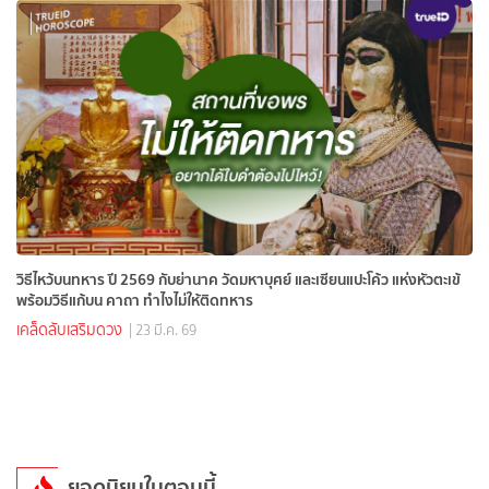
วิธีไหว้บนทหาร ปี 2569 กับย่านาค วัดมหาบุศย์ และเซียนแปะโค้ว แห่งหัวตะเข้
พร้อมวิธีแก้บน คาถา ทำไงไม่ให้ติดทหาร
เคล็ดลับเสริมดวง
| 23 มี.ค. 69
ยอดนิยมในตอนนี้