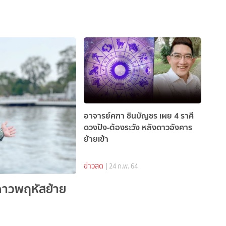
อาจารย์คฑา ชินบัญชร เผย 4 ราศี
ดวงปัง-ต้องระวัง หลังดาวอังคาร
ย้ายเข้า
ข่าวสด
| 24 ก.พ. 64
บดาวพฤหัสย้าย