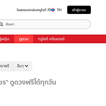
TH
เข้าสู่ระบบ
โหลดแอป
กล่องทรูไอดี ทีวี
ผู้หญิง
ดูดวง
ทรูไอดี ครีเอเตอร์
งรายปี
อื่นๆ
ร" ดูดวงฟรีได้ทุกวัน