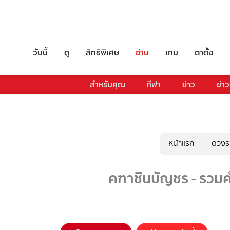
วันนี้
ดู
สิทธิพิเศษ
อ่าน
เกม
ตาตั้ง
สำหรับคุณ
กีฬา
ข่าว
ข่าว
หน้าแรก
ดวงร
คฑาชินบัญชร - รวมคำ