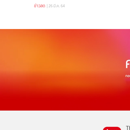
ข่าวสด
| 26 มี.ค. 64
T