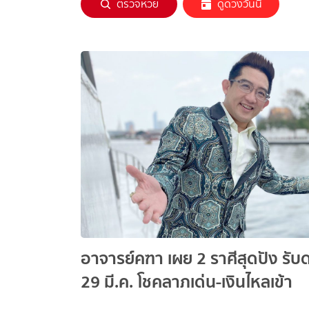
ตรวจหวย
ดูดวงวันนี้
อาจารย์คฑา เผย 2 ราศีสุดปัง รั
29 มี.ค. โชคลาภเด่น-เงินไหลเข้า