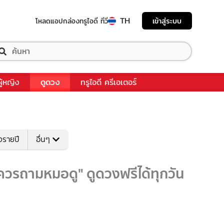
TH
เข้าสู่ระบบ
โหลดแอป
กล่องทรูไอดี ทีวี
ผู้หญิง
ดูดวง
ทรูไอดี ครีเอเตอร์
งรายปี
อื่นๆ
ควรถามหมอดู" ดูดวงฟรีได้ทุกวัน