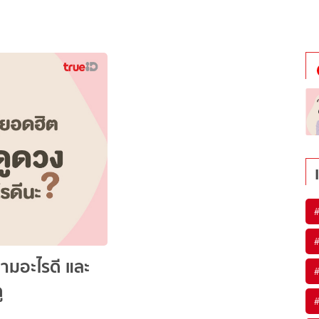
มอะไรดี และ
ู