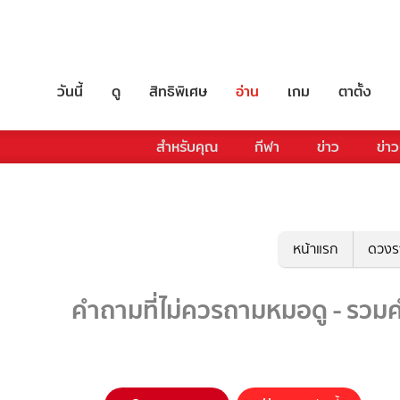
วันนี้
ดู
สิทธิพิเศษ
อ่าน
เกม
ตาตั้ง
สำหรับคุณ
กีฬา
ข่าว
ข่าว
หน้าแรก
ดวงร
คำถามที่ไม่ควรถามหมอดู - รวมค