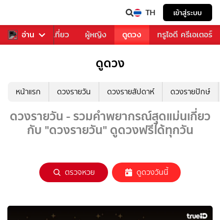
TH
เข้าสู่ระบบ
อาหาร
อ่าน
ท่องเที่ยว
ผู้หญิง
ดูดวง
ทรูไอดี ครีเอเตอร์
ดูดวง
หน้าแรก
ดวงรายวัน
ดวงรายสัปดาห์
ดวงรายปักษ์
ดวงรายวัน - รวมคำพยากรณ์สุดแม่นเกี่ยว
กับ "ดวงรายวัน" ดูดวงฟรีได้ทุกวัน
ตรวจหวย
ดูดวงวันนี้