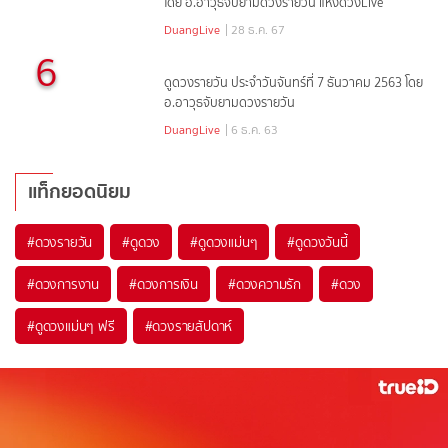
โดย อ.อาวุธจับยามดวงรายวัน แห่งดวงLive
DuangLive
| 28 ธ.ค. 67
6
ดูดวงรายวัน ประจำวันจันทร์ที่ 7 ธันวาคม 2563 โดย
อ.อาวุธจับยามดวงรายวัน
DuangLive
| 6 ธ.ค. 63
แท็กยอดนิยม
#
ดวงรายวัน
#
ดูดวง
#
ดูดวงแม่นๆ
#
ดูดวงวันนี้
#
ดวงการงาน
#
ดวงการเงิน
#
ดวงความรัก
#
ดวง
#
ดูดวงแม่นๆ ฟรี
#
ดวงรายสัปดาห์