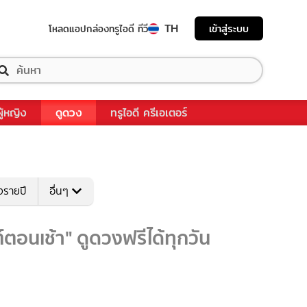
TH
เข้าสู่ระบบ
โหลดแอป
กล่องทรูไอดี ทีวี
ผู้หญิง
ดูดวง
ทรูไอดี ครีเอเตอร์
งรายปี
อื่นๆ
อนเช้า" ดูดวงฟรีได้ทุกวัน