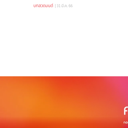
บทสวดมนต์
| 31 มี.ค. 66