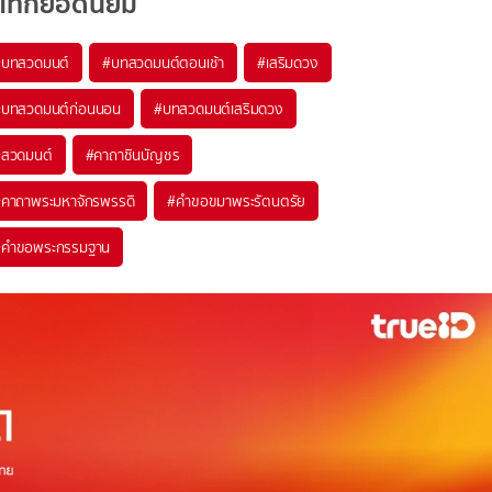
แท็กยอดนิยม
#
บทสวดมนต์
#
บทสวดมนต์ตอนเช้า
#
เสริมดวง
#
บทสวดมนต์ก่อนนอน
#
บทสวดมนต์เสริมดวง
#
สวดมนต์
#
คาถาชินบัญชร
#
คาถาพระมหาจักรพรรดิ
#
คำขอขมาพระรัตนตรัย
#
คำขอพระกรรมฐาน