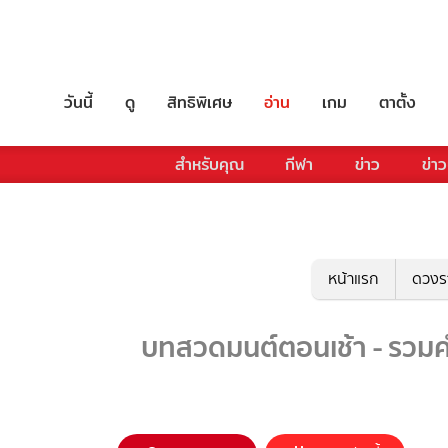
วันนี้
ดู
สิทธิพิเศษ
อ่าน
เกม
ตาตั้ง
สำหรับคุณ
กีฬา
ข่าว
ข่าว
หน้าแรก
ดวงร
บทสวดมนต์ตอนเช้า - รวมคำ