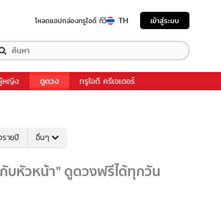
TH
เข้าสู่ระบบ
โหลดแอป
กล่องทรูไอดี ทีวี
ผู้หญิง
ดูดวง
ทรูไอดี ครีเอเตอร์
งรายปี
อื่นๆ
กับหัวหน้า" ดูดวงฟรีได้ทุกวัน