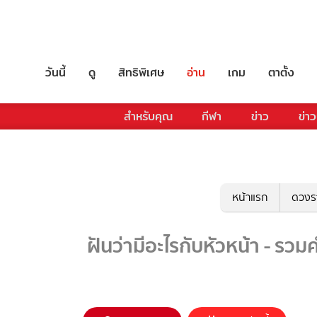
วันนี้
ดู
สิทธิพิเศษ
อ่าน
เกม
ตาตั้ง
สำหรับคุณ
กีฬา
ข่าว
ข่าว
หน้าแรก
ดวงร
ฝันว่ามีอะไรกับหัวหน้า - รวม