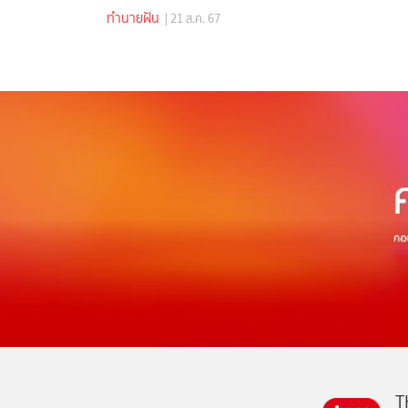
ทำนายฝัน
| 21 ส.ค. 67
T