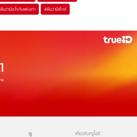
#
ฝันว่ามีอะไรกับแฟนเก่า
#
ฝันว่ามีเซ็กส์
ดู
เกี่ยวกับทรูไอดี