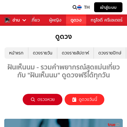
TH
เข้าสู่ระบบ
อาหาร
อ่าน
ท่องเที่ยว
ผู้หญิง
ดูดวง
ทรูไอดี ครีเอเตอร์
ดูดวง
หน้าแรก
ดวงรายวัน
ดวงรายสัปดาห์
ดวงรายปักษ์
ฝันเห็นนม - รวมคำพยากรณ์สุดแม่นเกี่ยว
กับ "ฝันเห็นนม" ดูดวงฟรีได้ทุกวัน
ตรวจหวย
ดูดวงวันนี้